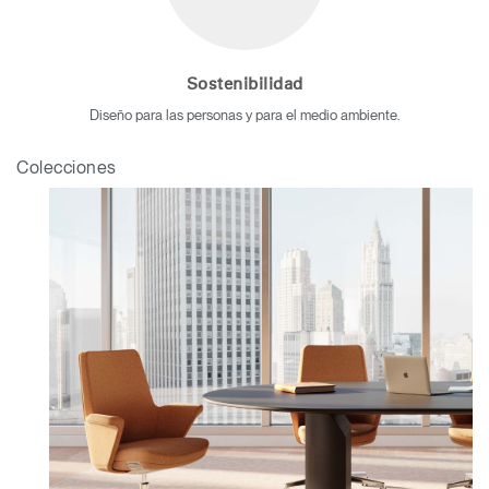
Dialo
Box
Seleccione su ubicación
REGISTRO
Sostenibilidad
Diseño para las personas y para el medio ambiente.
¿Tiene un código de
REGISTRO
Colecciones
referencia?
SIGN IN WITH SSO
¿Ha olvidado su
ENTRAR
contraseña?
Select
España
Region