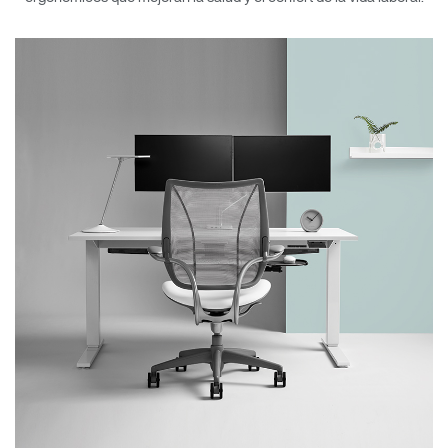
Opens
Opens
Opens
Opens
Opens
Opens
Opens
to
to
to
to
to
to
to
Facebook
Twitter
Linkedin
Instagram
Humanscale
Pinterest
YouTube
Blog