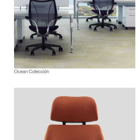
¿Ha olvidado su
ENTRAR
contraseña?
Select
España
Region
Ocean Colección