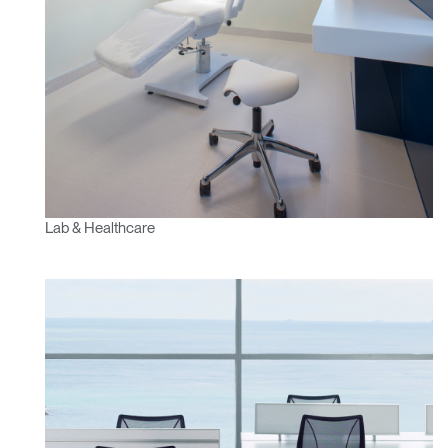
Clos
Lab & Healthcare
Dialo
Registro
Crear una cuenta
Box
Seleccione su ubicación
REGISTRO
¿Tiene un código de
REGISTRO
referencia?
SIGN IN WITH SSO