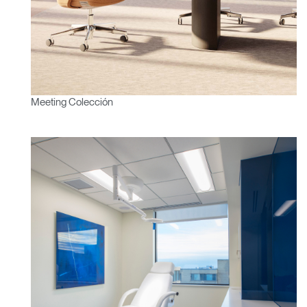
Opens
Opens
Opens
Opens
Opens
Opens
Opens
to
to
to
to
to
to
to
Facebook
Twitter
Linkedin
Instagram
Humanscale
Pinterest
YouTube
Blog
Meeting Colección