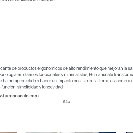
Seleccione su ubicación
tro
Crear una cuenta
icante de productos ergonómicos de alto rendimiento que mejoran la salu
REGISTRO
cnología en diseños funcionales y minimalistas, Humanscale transforma 
e ha comprometido a hacer un impacto positivo en la tierra, así como a 
función, simplicidad y longevidad.
.humanscale.com
¿Tiene un código de refer
###
EGISTRO
IN WITH SSO
ENTRAR