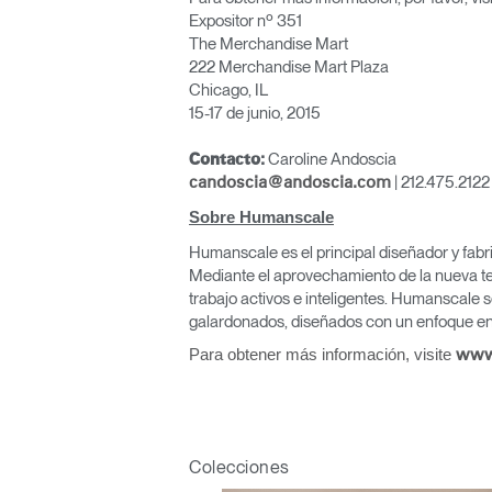
Expositor nº 351
The Merchandise Mart
222 Merchandise Mart Plaza
Chicago, IL
15-17 de junio, 2015
Caroline Andoscia
Contacto:
| 212.475.2122
candoscia@andoscia.com
Regis
Sobre Humanscale
Humanscale es el principal diseñador y fabr
Mediante el aprovechamiento de la nueva te
trabajo activos e inteligentes. Humanscale s
galardonados, diseñados con un enfoque en 
Para obtener más información, visite
www
R
SIGN 
Colecciones