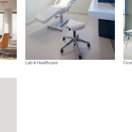
vidado su contraseña?
Select
Region
Lab & Healthcare
Oce