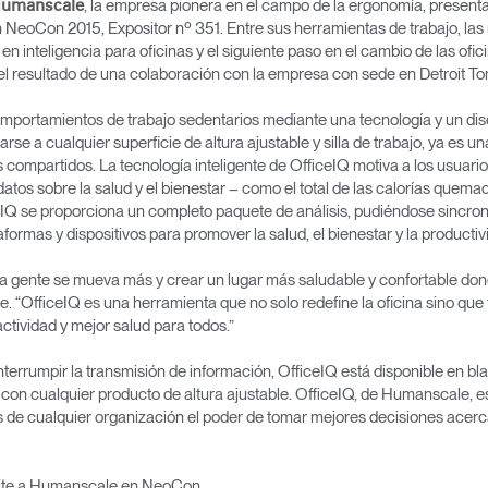
, la empresa pionera en el campo de la ergonomía, present
umanscale
en NeoCon 2015, Expositor nº 351. Entre sus herramientas de trabajo, l
n inteligencia para oficinas y el siguiente paso en el cambio de las ofic
 el resultado de una colaboración con la empresa con sede en Detroit T
mportamientos de trabajo sedentarios mediante una tecnología y un dise
arse a cualquier superficie de altura ajustable y silla de trabajo, ya es 
 compartidos. La tecnología inteligente de OfficeIQ motiva a los usuario
 datos sobre la salud y el bienestar – como el total de las calorías quema
ceIQ se proporciona un completo paquete de análisis, pudiéndose sincroni
aformas y dispositivos para promover la salud, el bienestar y la productiv
a gente se mueva más y crear un lugar más saludable y confortable dond
“OfficeIQ es una herramienta que no solo redefine la oficina sino que 
tividad y mejor salud para todos.”
nterrumpir la transmisión de información, OfficeIQ está disponible en bl
on cualquier producto de altura ajustable. OfficeIQ, de Humanscale, 
s de cualquier organización el poder de tomar mejores decisiones acerca d
isite a Humanscale en NeoCon