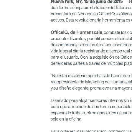
—
Nueva York, NY, 15 de junio de 2015
H
ORGANIZACIÓN DE CABLES
dan forma al espacio de trabajo del futuro 
presentará en Neocon su OfficeIQ, lo último e
HERRAMIENTAS DE OFICINA ERGONÓMICAS
activos. Esta revolucionaria herramienta es
LAB & HEALTHCARE
, combate los co
OfficeIQ, de Humanscale
producto discreto y portátil puede retroinstal
SILLAS OCEAN
de conferencias o en un área con escritorios
vida laboral diaria registrando a tiempo real
para el usuario. Con la adquisición de Offi
de terceras partes a través de múltiples plat
“Nuestra misión siempre ha sido hacer que l
Vicepresidente de Marketing de Humanscale. 
y su diseño elegante, promueve una mayor ac
Diseñado para alojar sensores internos sin i
para que armonice de una forma impecable c
espacio de trabajo, ofreciendo a los usuario
solo en la oficina.
Para obtener más información, por favor, v