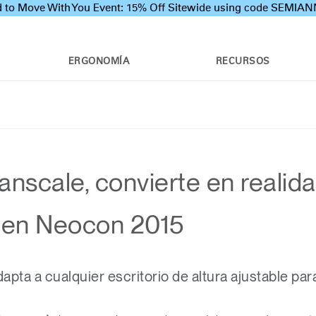
 to Move With You Event: 15% Off Sitewide using code SEMI
ERGONOMÍA
RECURSOS
nscale, convierte en realida
ro en Neocon 2015
pta a cualquier escritorio de altura ajustable par