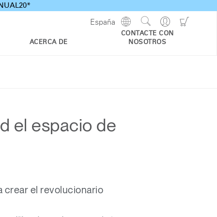
ANNUAL20*
Show
Go
Go
España
Regions
Search
to
to
CONTACTE CON
Site
Profile
Shoppi
ACERCA DE
NOSOTROS
Cart
d el espacio de
a crear el revolucionario