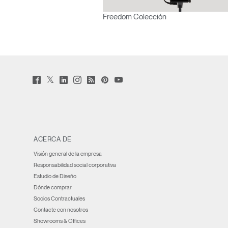
Freedom Colección
Twitter
Facebook
LinkedIn
Instagram
Humanscale
Pinterst
YouTube
(opens
(opens
(opens
(opens
Blog
(opens
(opens
new
new
new
new
(opens
new
new
window)
window)
window)
window)
new
window)
window)
window)
ACERCA DE
Visión general de la empresa
Responsabilidad social corporativa
Estudio de Diseño
Dónde comprar
Socios Contractuales
Contacte con nosotros
Showrooms & Offices