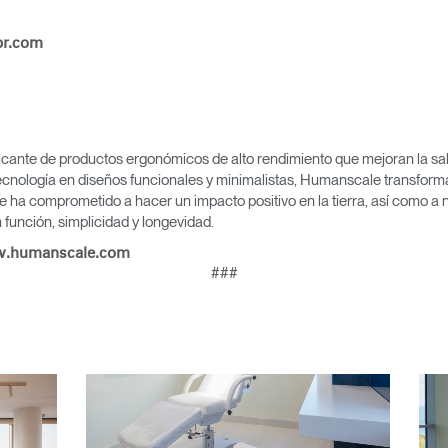
Seleccione su ubicación
pr.com
tro
Crear una cuenta
icante de productos ergonómicos de alto rendimiento que mejoran la salu
cnología en diseños funcionales y minimalistas, Humanscale transforma 
e ha comprometido a hacer un impacto positivo en la tierra, así como a 
REGISTRO
función, simplicidad y longevidad.
.humanscale.com
###
¿Tiene un código de refer
EGISTRO
IN WITH SSO
ENTRAR
vidado su contraseña?
Select