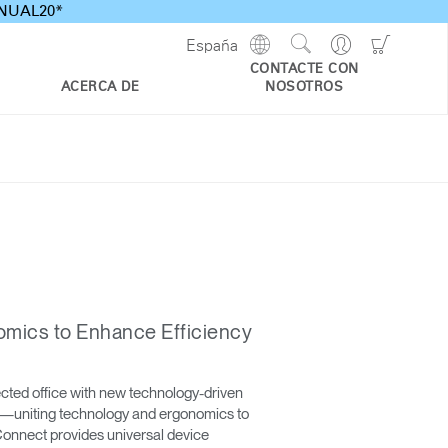
ANNUAL20*
Show
Go
Go
España
Regions
Search
to
to
CONTACTE CON
Site
Profile
Shoppi
ACERCA DE
NOSOTROS
Cart
omics to Enhance Efficiency
cted office with new technology-driven
kind—uniting technology and ergonomics to
Connect provides universal device