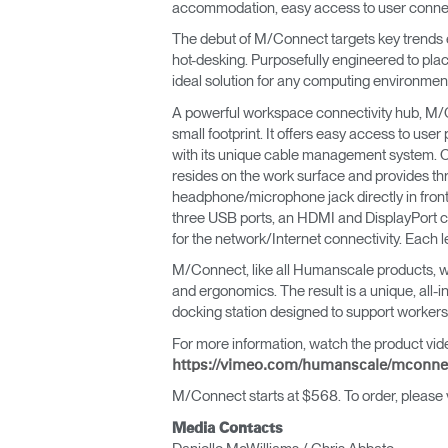
accommodation, easy access to user connect
ORGANIZACIÓN DE CABLES
The debut of M/Connect targets key trends em
hot-desking. Purposefully engineered to plac
HERRAMIENTAS DE OFICINA ERGONÓMICAS
ideal solution for any computing environmen
LAB & HEALTHCARE
A powerful workspace connectivity hub, M/C
small footprint. It offers easy access to us
SILLAS OCEAN
with its unique cable management system. C
resides on the work surface and provides t
headphone/microphone jack directly in front
three USB ports, an HDMI and DisplayPort co
for the network/Internet connectivity. Each 
M/Connect, like all Humanscale products, w
and ergonomics. The result is a unique, all
docking station designed to support workers
For more information, watch the product vid
https://vimeo.com/humanscale/mconne
M/Connect starts at $568. To order, please v
Media Contacts