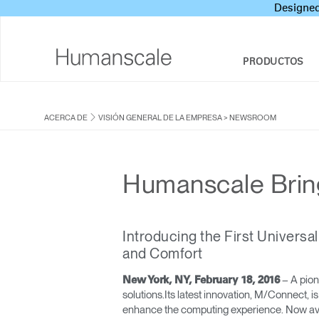
Designed
PRODUCTOS
SILLAS Y TABURETES
CONJUNTO DE HERRAMIENTAS DE DISEÑO
VISIÓN GENERAL DE LA EMPRESA
ACERCA DE
VISIÓN GENERAL DE LA EMPRESA
>
NEWSROOM
SENTADO/DE PIE
BIBLIOTECA DE DESCARGAS
RESPONSABILIDAD SOCIAL CORPORATIVA
BRAZOS PARA MONITOR Y DOCKS
VEA, ESCUCHE, CONOZCA
ESTUDIO DE DISEÑO
Humanscale Brin
INTEGRADOS
PRICING GUIDES
NEWSROOM
SISTEMAS PARA TECLADOS
DÓNDE COMPRAR
Introducing the First Univers
ILUMINACIÓN
and Comfort
SOCIOS CONTRACTUALES
PANELES DE PROTECCIÓN
– A pion
New York, NY, February 18, 2016
GOVERNMENT & EDUCATION
solutions.Its latest innovation, M/Connect, 
HERRAMIENTAS TECNOLÓGICAS
enhance the computing experience. Now avai