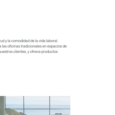
Close
Dialog
d y la comodidad de la vida laboral.
Box
las oficinas tradicionales en espacios de
nuestros clientes, y ofrece productos
encia?