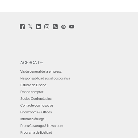
Twitter
Facebook
LinkedIn
Instagram
Humanscale
Pinterst
YouTube
(opens
(opens
(opens
(opens
Blog
(opens
(opens
new
new
new
new
(opens
new
new
window)
window)
window)
window)
new
window)
window)
window)
ACERCA DE
Visión general de la empresa
Responsabilidad social corporativa
Estudio de Diseño
Dónde comprar
Socios Contractuales
Contacte con nosotros
Showrooms & Offices
Información legal
Press Coverage & Newsroom
Programa de fidelidad