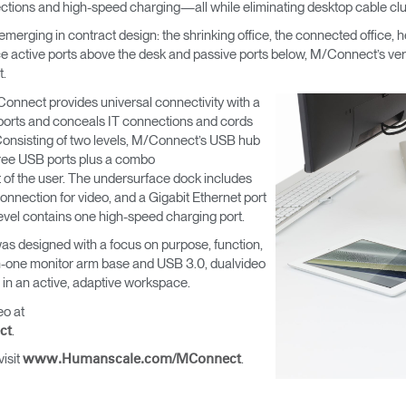
ions and high-speed charging—all while eliminating desktop cable clut
erging in contract design: the shrinking office, the connected office, he
e active ports above the desk and passive ports below, M/Connect’s versa
t.
onnect provides universal connectivity with a
er ports and conceals IT connections and cords
onsisting of two levels, M/Connect’s USB hub
hree USB ports plus a combo
 of the user. The undersurface dock includes
nnection for video, and a Gigabit Ethernet port
level contains one high-speed charging port.
as designed with a focus on purpose, function,
-in-one monitor arm base and USB 3.0, dualvideo
 in an active, adaptive workspace.
eo at
.
ct
isit
.
www.Humanscale.com/MConnect