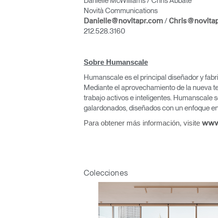
Danielle McWilliams / Chris Abbate
Novità Communications
/
Danielle@novitapr.com
Chris@novita
212.528.3160
Sobre Humanscale
Regis
Humanscale es el principal diseñador y fabr
Mediante el aprovechamiento de la nueva te
trabajo activos e inteligentes. Humanscale s
galardonados, diseñados con un enfoque en 
Para obtener más información, visite
www
R
Colecciones
SIGN 
¿Ha ol
España