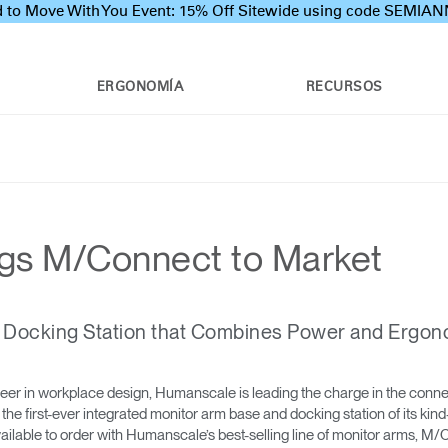
 to Move With You Event: 15% Off Sitewide using code SEMI
ERGONOMÍA
RECURSOS
gs M/Connect to Market
al Docking Station that Combines Power and Ergon
eer in workplace design, Humanscale is leading the charge in the conne
is the first-ever integrated monitor arm base and docking station of its 
lable to order with Humanscale’s best-selling line of monitor arms, M/