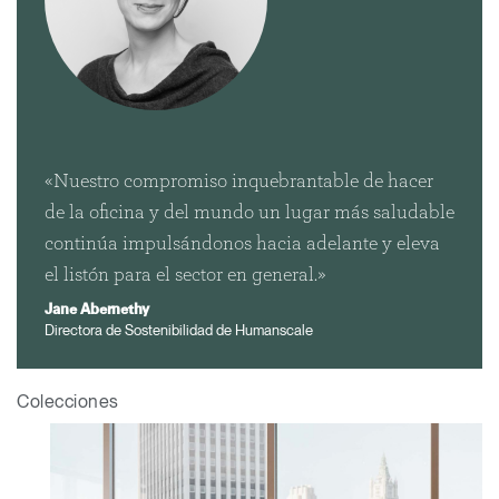
Clos
Dialo
Registro
Crear una cuenta
Box
Seleccione su ubicación
REGISTRO
«Nuestro compromiso inquebrantable de hacer
de la oficina y del mundo un lugar más saludable
continúa impulsándonos hacia adelante y eleva
¿Tiene un código de
el listón para el sector en general.»
REGISTRO
referencia?
Jane Abernethy
Directora de Sostenibilidad de Humanscale
SIGN IN WITH SSO
¿Ha olvidado su
ENTRAR
Colecciones
contraseña?
Select
España
Region