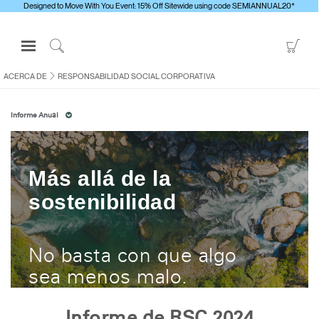
Designed to Move With You Event: 15% Off Sitewide using code SEMIANNUAL20*
Open
Go
Navigation
to
Click
Menu
Sho
to
ACERCA DE
RESPONSABILIDAD SOCIAL CORPORATIVA
Inicie sesión o regístrese
Car
Search
Informe Anual
PRODUCTOS
ERGONOMÍA
RECURSOS
Más allá de la
ACERCA DE
sostenibilidad
CONTACTE CON NOSOTROS
No basta con que algo
Contactar con la asistencia
sea menos malo.
Buscar un showroom
Cambiar región