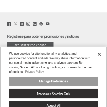
Twitter
Facebook
LinkedIn
Instagram
Humanscale
Pinterst
YouTube
(opens
(opens
(opens
(opens
Blog
(opens
(opens
new
new
new
new
(opens
new
new
window)
window)
window)
window)
new
window)
window)
Regístrese para obtener promociones y noticias
window)
REGÍSTRESE POR CORREO
ELECTRÓNICO
We use cookies for site functionality, analytics, and
personalized content and ads. We may share information with
ACERCA DE
our social media, advertising, and analytics partners. By
clicking “Accept All” or closing this box, you consent to the use
of cookies.
Privacy Policy
ERGONOMÍA
Manage Preferences
RECURSOS
Necessary Cookies Only
España
términos y condiciones
Política de privacidad
Cancelar suscripción
Ⓒ 2026 Humanscale. Todos los derechos reservados.
Accept All