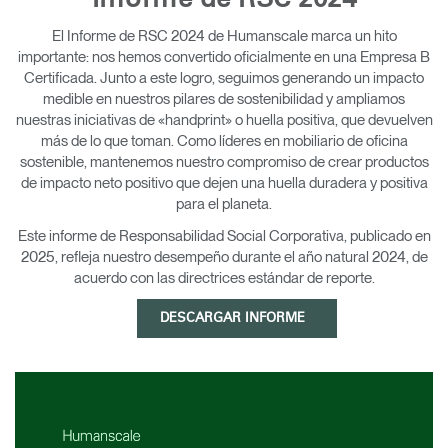
Informe de RSC 2024
Opens
Opens
Opens
Opens
Opens
Opens
Opens
El Informe de RSC 2024 de Humanscale marca un hito
to
to
to
to
to
to
to
importante: nos hemos convertido oficialmente en una Empresa B
Facebook
Twitter
Linkedin
Instagram
Humanscale
Pinterest
YouTube
Certificada. Junto a este logro, seguimos generando un impacto
Blog
medible en nuestros pilares de sostenibilidad y ampliamos
nuestras iniciativas de «handprint» o huella positiva, que devuelven
más de lo que toman. Como líderes en mobiliario de oficina
sostenible, mantenemos nuestro compromiso de crear productos
de impacto neto positivo que dejen una huella duradera y positiva
para el planeta.
Este informe de Responsabilidad Social Corporativa, publicado en
2025, refleja nuestro desempeño durante el año natural 2024, de
acuerdo con las directrices estándar de reporte.
DESCARGAR INFORME