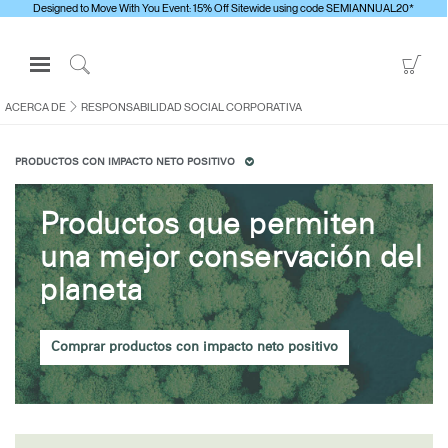
Designed to Move With You Event: 15% Off Sitewide using code SEMIANNUAL20*
Open
Go
Navigation
to
Click
Menu
Sho
to
ACERCA DE
RESPONSABILIDAD SOCIAL CORPORATIVA
Inicie sesión o regístrese
Car
Search
PRODUCTOS CON IMPACTO NETO POSITIVO
PRODUCTOS
ERGONOMÍA
Productos que permiten
RECURSOS
una mejor conservación del
ACERCA DE
planeta
CONTACTE CON NOSOTROS
Comprar productos con impacto neto positivo
Contactar con la asistencia
Buscar un showroom
Cambiar región