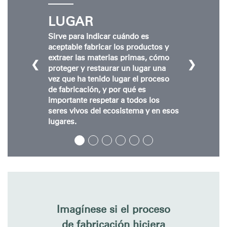
Clos
Dialo
Registro
Crear una cuenta
LUGAR
Box
Sirve para indicar cuándo es
REGISTRO
Seleccione su ubicación
aceptable fabricar los productos y
extraer las materias primas, cómo
❮
❯
proteger y restaurar un lugar una
vez que ha tenido lugar el proceso
¿Tiene un código de
REGISTRO
de fabricación, y por qué es
referencia?
importante respetar a todos los
seres vivos del ecosistema y en esos
SIGN IN WITH SSO
lugares.
¿Ha olvidado su
ENTRAR
contraseña?
Select
España
Region
Imagínese si el proceso
de fabricación hiciera