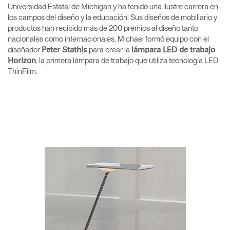
Universidad Estatal de Michigan y ha tenido una ilustre carrera en
los campos del diseño y la educación. Sus diseños de mobiliario y
Opens
Opens
Opens
Opens
Opens
Opens
Opens
to
to
to
to
to
to
to
productos han recibido más de 200 premios al diseño tanto
Facebook
Twitter
Linkedin
Instagram
Humanscale
Pinterest
YouTube
nacionales como internacionales. Michael formó equipo con el
Blog
diseñador
para crear la
Peter Stathis
lámpara LED de trabajo
, la primera lámpara de trabajo que utiliza tecnología LED
Horizon
ThinFilm.