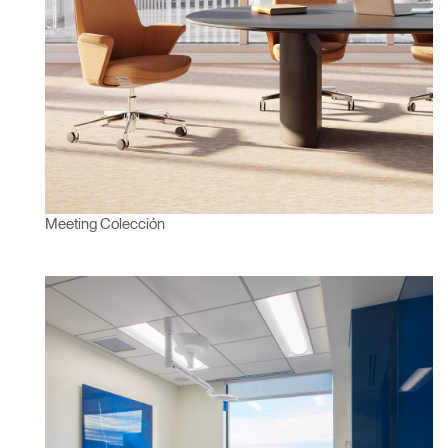
Clos
Dialo
Registro
Crear una cuenta
Box
Seleccione su ubicación
REGISTRO
¿Tiene un código de
REGISTRO
referencia?
Meeting Colección
SIGN IN WITH SSO
¿Ha olvidado su
ENTRAR
contraseña?
Select
España
Region