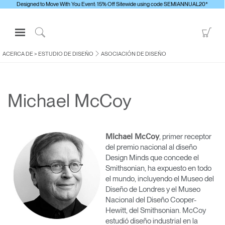
Designed to Move With You Event: 15% Off Sitewide using code SEMIANNUAL20*
Open
Go
Navigation
to
Click
Menu
Sho
to
ACERCA DE
>
ESTUDIO DE DISEÑO
ASOCIACIÓN DE DISEÑO
Inicie sesión o regístrese
Car
Search
PRODUCTOS
Michael McCoy
ERGONOMÍA
RECURSOS
ACERCA DE
, primer receptor
Michael McCoy
del premio nacional al diseño
CONTACTE CON NOSOTROS
Design Minds que concede el
Smithsonian, ha expuesto en todo
el mundo, incluyendo el Museo del
Contactar con la asistencia
Diseño de Londres y el Museo
Nacional del Diseño Cooper-
Buscar un showroom
Hewitt, del Smithsonian. McCoy
Cambiar región
estudió diseño industrial en la