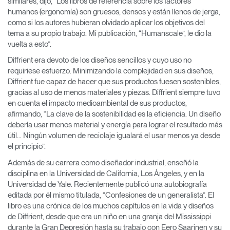
similares, dijo, “Los libros de referencia sobre los factores
humanos (ergonomía) son gruesos, densos y están llenos de jerga,
Clos
como si los autores hubieran olvidado aplicar los objetivos del
Dialo
Registro
Crear una cuenta
tema a su propio trabajo. Mi publicación, “Humanscale”, le dio la
Box
vuelta a esto”.
REGISTRO
Seleccione su ubicación
Diffrient era devoto de los diseños sencillos y cuyo uso no
requiriese esfuerzo. Minimizando la complejidad en sus diseños,
Diffrient fue capaz de hacer que sus productos fuesen sostenibles,
gracias al uso de menos materiales y piezas. Diffrient siempre tuvo
¿Tiene un código de
REGISTRO
en cuenta el impacto medioambiental de sus productos,
referencia?
afirmando, “La clave de la sostenibilidad es la eficiencia. Un diseño
debería usar menos material y energía para lograr el resultado más
SIGN IN WITH SSO
útil… Ningún volumen de reciclaje igualará el usar menos ya desde
el principio”.
¿Ha olvidado su
ENTRAR
contraseña?
Además de su carrera como diseñador industrial, enseñó la
Select
España
disciplina en la Universidad de California, Los Ángeles, y en la
Region
Universidad de Yale. Recientemente publicó una autobiografía
editada por él mismo titulada, “Confesiones de un generalista”. El
libro es una crónica de los muchos capítulos en la vida y diseños
de Diffrient, desde que era un niño en una granja del Mississippi
durante la Gran Depresión hasta su trabajo con Eero Saarinen y su