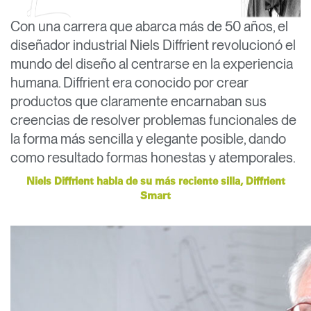
Opens
Opens
Opens
Opens
Opens
Opens
Opens
Con una carrera que abarca más de 50 años, el
to
to
to
to
to
to
to
diseñador industrial Niels Diffrient revolucionó el
Facebook
Twitter
Linkedin
Instagram
Humanscale
Pinterest
YouTube
Blog
mundo del diseño al centrarse en la experiencia
humana. Diffrient era conocido por crear
productos que claramente encarnaban sus
creencias de resolver problemas funcionales de
la forma más sencilla y elegante posible, dando
como resultado formas honestas y atemporales.
Niels Diffrient habla de su más reciente silla, Diffrient
Smart