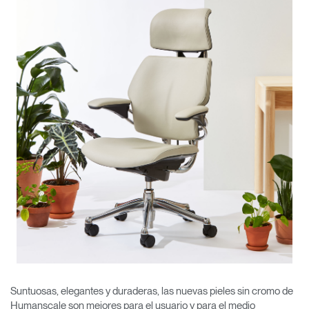
Opens
Opens
Opens
Opens
Opens
Opens
Opens
to
to
to
to
to
to
to
Facebook
Twitter
Linkedin
Instagram
Humanscale
Pinterest
YouTube
Blog
Suntuosas, elegantes y duraderas, las nuevas pieles sin cromo de
Humanscale son mejores para el usuario y para el medio