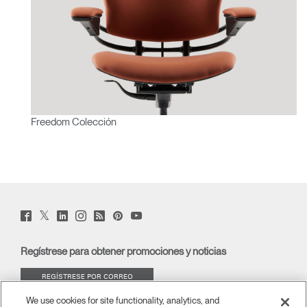
Freedom Colección
Twitter
Facebook
LinkedIn
Instagram
Humanscale
Pinterst
YouTube
(opens
(opens
(opens
(opens
Blog
(opens
(opens
new
new
new
new
(opens
new
new
window)
window)
window)
window)
new
window)
window)
Regístrese para obtener promociones y noticias
window)
REGÍSTRESE POR CORREO
ELECTRÓNICO
We use cookies for site functionality, analytics, and