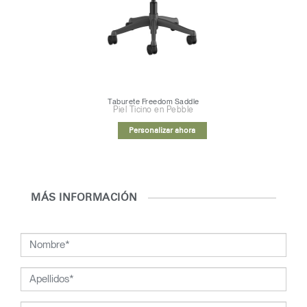
¿Ha olvidado su
ENTRAR
contraseña?
Select
España
Region
Taburete Freedom Saddle
Piel Ticino en Pebble
Personalizar ahora
MÁS INFORMACIÓN