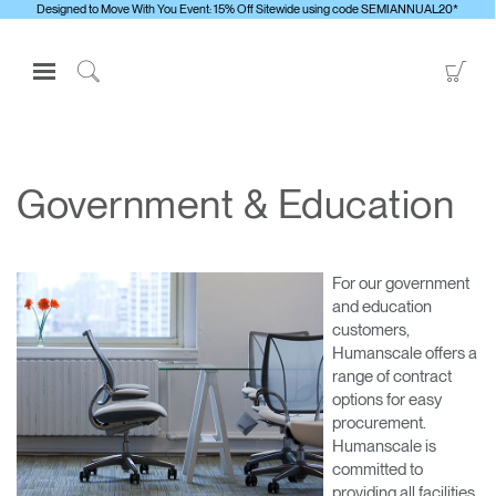
Designed to Move With You Event: 15% Off Sitewide using code SEMIANNUAL20*
Open
Go
Navigation
to
Click
Menu
Sho
to
Inicie sesión o regístrese
Car
Search
PRODUCTOS
Government & Education
ERGONOMÍA
RECURSOS
For our government
ACERCA DE
and education
customers,
CONTACTE CON NOSOTROS
Humanscale offers a
range of contract
options for easy
Contactar con la asistencia
procurement.
Buscar un showroom
Humanscale is
committed to
Cambiar región
providing all facilities