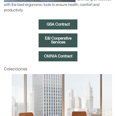
with the best ergonomic tools to ensure health, comfort and
Opens
Opens
Opens
Opens
Opens
Opens
Opens
productivity.
to
to
to
to
to
to
to
Facebook
Twitter
Linkedin
Instagram
Humanscale
Pinterest
YouTube
Blog
GSA Contract
E&I Cooperative
Services
OMNIA Contract
Colecciones