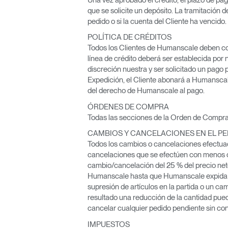
que se solicite un depósito. La tramitación d
ORGANIZACIÓN DE CABLES
pedido o si la cuenta del Cliente ha vencido.
HERRAMIENTAS DE OFICINA ERGONÓMICAS
POLÍTICA DE CRÉDITOS
Todos los Clientes de Humanscale deben comp
LAB & HEALTHCARE
línea de crédito deberá ser establecida por
discreción nuestra y ser solicitado un pago 
SILLAS OCEAN
Expedición, el Cliente abonará a Humanscale
del derecho de Humanscale al pago.
ÓRDENES DE COMPRA
Todas las secciones de la Orden de Compra 
CAMBIOS Y CANCELACIONES EN EL PE
Todos los cambios o cancelaciones efectuado
cancelaciones que se efectúen con menos de
cambio/cancelación del 25 % del precio net
Humanscale hasta que Humanscale expida un
supresión de artículos en la partida o un cam
resultado una reducción de la cantidad pue
cancelar cualquier pedido pendiente sin con
IMPUESTOS