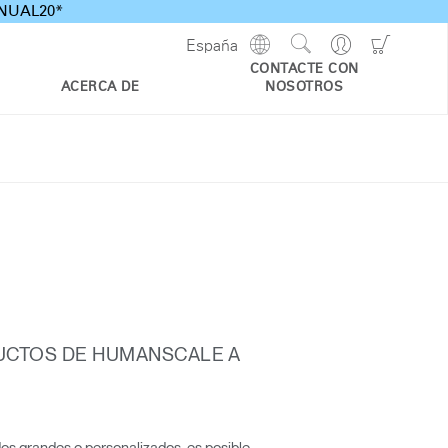
ANNUAL20*
Show
Go
Go
España
Regions
Search
to
to
CONTACTE CON
Site
Profile
Shoppi
ACERCA DE
NOSOTROS
Cart
DUCTOS DE HUMANSCALE A
idos grandes o personalizados, es posible