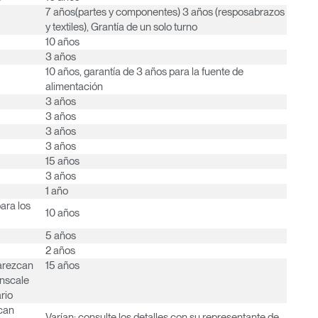
7 años(partes y componentes) 3 años (resposabrazos
y textiles), Grantía de un solo turno
10 años
3 años
10 años, garantía de 3 años para la fuente de
alimentación
3 años
3 años
3 años
3 años
15 años
3 años
1 año
ara los
10 años
5 años
2 años
parezcan
15 años
anscale
rio
can
Varían; consulte los detalles con su representante de