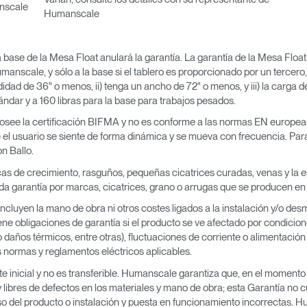
anscale
Humanscale
 base de la Mesa Float anulará la garantía. La garantía de la Mesa Float s
umanscale, y sólo a la base si el tablero es proporcionado por un tercer
didad de 36" o menos, ii) tenga un ancho de 72" o menos, y iii) la carga de 
tándar y a 160 libras para la base para trabajos pesados.
 posee la certificación BIFMA y no es conforme a las normas EN europeas
e el usuario se siente de forma dinámica y se mueva con frecuencia. P
n Ballo.
s de crecimiento, rasguños, pequeñas cicatrices curadas, venas y la est
da garantía por marcas, cicatrices, grano o arrugas que se producen en 
ncluyen la mano de obra ni otros costes ligados a la instalación y/o de
e obligaciones de garantía si el producto se ve afectado por condicion
daños térmicos, entre otras), fluctuaciones de corriente o alimentación 
as normas y reglamentos eléctricos aplicables.
 inicial y no es transferible. Humanscale garantiza que, en el momento 
libres de defectos en los materiales y mano de obra; esta Garantía no 
so del producto o instalación y puesta en funcionamiento incorrectas.