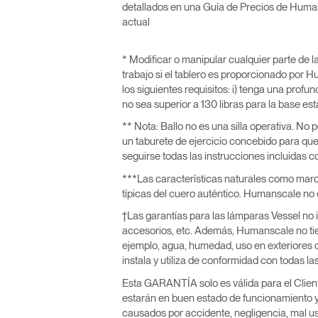
detallados en una Guía de Precios de Hum
actual
* Modificar o manipular cualquier parte de la
trabajo si el tablero es proporcionado por H
los siguientes requisitos: i) tenga una profun
no sea superior a 130 libras para la base es
** Nota: Ballo no es una silla operativa. No
un taburete de ejercicio concebido para qu
seguirse todas las instrucciones incluidas co
***Las características naturales como marca
típicas del cuero auténtico. Humanscale no 
†Las garantías para las lámparas Vessel no i
accesorios, etc. Además, Humanscale no tien
ejemplo, agua, humedad, uso en exteriores o 
instala y utiliza de conformidad con todas l
Esta GARANTÍA solo es válida para el Cliente
estarán en buen estado de funcionamiento y 
causados por accidente, negligencia, mal u