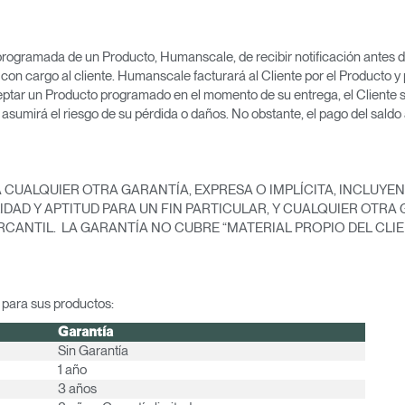
 programada de un Producto, Humanscale, de recibir notificación antes d
 con cargo al cliente. Humanscale facturará al Cliente por el Producto 
ceptar un Producto programado en el momento de su entrega, el Cliente 
umirá el riesgo de su pérdida o daños. No obstante, el pago del saldo 
Seleccione su ubicación
CUALQUIER OTRA GARANTÍA, EXPRESA O IMPLÍCITA, INCLUYENDO
IDAD Y APTITUD PARA UN FIN PARTICULAR, Y CUALQUIER OTRA
ANTIL. LA GARANTÍA NO CUBRE “MATERIAL PROPIO DEL CLIENT
tro
Crear una cuenta
 para sus productos:
REGISTRO
Garantía
Sin Garantía
1 año
3 años