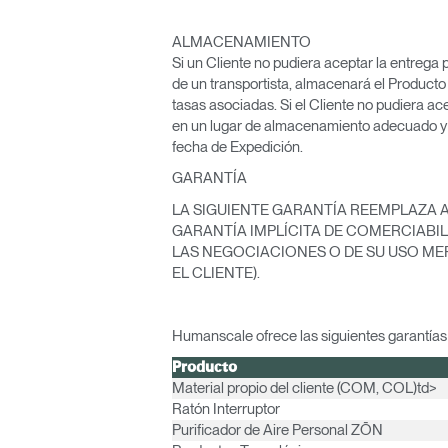
ALMACENAMIENTO
Si un Cliente no pudiera aceptar la entrega
de un transportista, almacenará el Producto
tasas asociadas. Si el Cliente no pudiera a
en un lugar de almacenamiento adecuado y as
fecha de Expedición.
GARANTÍA
LA SIGUIENTE GARANTÍA REEMPLAZA A 
GARANTÍA IMPLÍCITA DE COMERCIABIL
LAS NEGOCIACIONES O DE SU USO MERC
EL CLIENTE).
Regis
Humanscale ofrece las siguientes garantías
Producto
Material propio del cliente (COM, COL)td>
Ratón Interruptor
Purificador de Aire Personal ZŌN