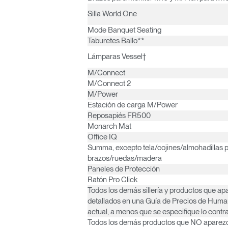
Silla World One
Mode Banquet Seating
Taburetes Ballo**
Lámparas Vessel†
M/Connect
M/Connect 2
M/Power
Estación de carga M/Power
Reposapiés FR500
Monarch Mat
Office IQ
Summa, excepto tela/cojines/almohadillas p
brazos/ruedas/madera
Paneles de Protección
Ratón Pro Click
Todos los demás sillería y productos que a
detallados en una Guía de Precios de Hum
actual, a menos que se especifique lo contra
Todos los demás productos que NO aparez