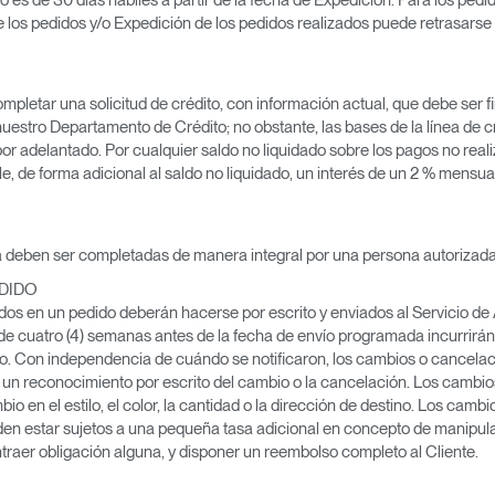
e los pedidos y/o Expedición de los pedidos realizados puede retrasarse s
letar una solicitud de crédito, con información actual, que debe ser fi
 nuestro Departamento de Crédito; no obstante, las bases de la línea de
por adelantado. Por cualquier saldo no liquidado sobre los pagos no real
, de forma adicional al saldo no liquidado, un interés de un 2 % mensua
deben ser completadas de manera integral por una persona autorizada p
DIDO
s en un pedido deberán hacerse por escrito y enviados al Servicio de 
 cuatro (4) semanas antes de la fecha de envío programada incurrirán
o. Con independencia de cuándo se notificaron, los cambios o cancelac
 reconocimiento por escrito del cambio o la cancelación. Los cambios
bio en el estilo, el color, la cantidad o la dirección de destino. Los ca
den estar sujetos a una pequeña tasa adicional en concepto de manipu
traer obligación alguna, y disponer un reembolso completo al Cliente.