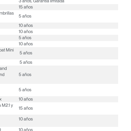
3 años, Garantía limitada
¿Tiene un código de refer
15 años
EGISTRO
mbrillas
5 años
10 años
IN WITH SSO
10 años
ENTRAR
5 años
vidado su contraseña?
10 años
Select
oat Mini
Region
5 años
5 años
tand
and
5 años
5 años
x
10 años
 M2.1 y
15 años
10 años
0
10 años