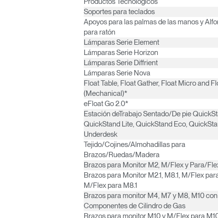
Productos Tecnológicos
Soportes para teclados
R
Apoyos para las palmas de las manos y Alfo
para ratón
Lámparas Serie Element
SIGN 
Lámparas Serie Horizon
Lámparas Serie Diffrient
¿Ha ol
Lámparas Serie Nova
España
Float Table, Float Gather, Float Micro and Fl
(Mechanical)*
eFloat Go 2.0*
Estación deTrabajo Sentado/De pie QuickS
QuickStand Lite, QuickStand Eco, QuickSt
Underdesk
Tejido/Cojines/Almohadillas para
Brazos/Ruedas/Madera
Brazos para Monitor M2, M/Flex y Para/Fle
Brazos para Monitor M2.1, M8.1, M/Flex para
M/Flex para M8.1
Brazos para monitor M4, M7 y M8, M10 con
Componentes de Cilindro de Gas
Brazos para monitor M10 y M/Flex para M1