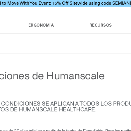
 to Move With You Event: 15% Off Sitewide using code SEMI
ERGONOMÍA
RECURSOS
iciones de Humanscale
Y CONDICIONES SE APLICAN A TODOS LOS PRO
TOS DE HUMANSCALE HEALTHCARE.
o es de 30 días hábiles a partir de la fecha de Expedición. Para los ped