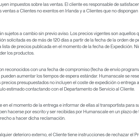
uyen impuestos sobre las ventas. El cliente es responsable de satisfacer
as ventas a Clientes no exentos en Irlanda y a Clientes que no disponga
án sujetos a cambio sin previo aviso. Los precios vigentes son aquellos 
ión solicitada es de más de 120 días a partir de la fecha de la orden d
la lista de precios publicada en el momento de la fecha de Expedición. N
der los productos.
son reconocidos con una fecha de compromiso (fecha de envío program
 pueden aumentar los tiempos de espera estándar. Humanscale se reserv
Los precios presupuestados no incluyen el coste de expedición o entre
ulo estimado contactando con el Departamento de Servicio al Cliente.
en el momento de la entrega e informar de ellas al transportista para 
en hacerse por escrito y ser recibidas por Humanscale en un plazo de tre
derecho a hacer dicha reclamación.
quier deterioro externo, el Cliente tiene instrucciones de rechazar el P