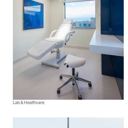
Clos
Dialo
Registro
Crear una cuenta
Box
Seleccione su ubicación
REGISTRO
Lab & Healthcare
¿Tiene un código de
REGISTRO