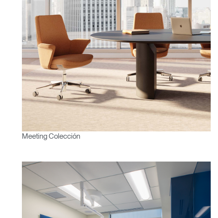
Opens
Opens
Opens
Opens
Opens
Opens
Opens
to
to
to
to
to
to
to
Facebook
Twitter
Linkedin
Instagram
Humanscale
Pinterest
YouTube
Blog
Meeting Colección