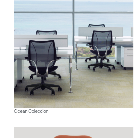
referencia?
SIGN IN WITH SSO
¿Ha olvidado su
ENTRAR
contraseña?
Select
España
Region
Ocean Colección