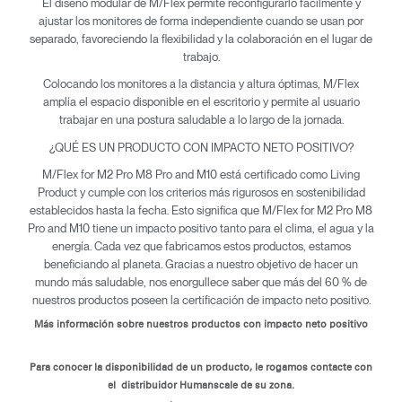
El diseño modular de M/Flex permite reconfigurarlo fácilmente y
ajustar los monitores de forma independiente cuando se usan por
separado, favoreciendo la flexibilidad y la colaboración en el lugar de
trabajo.
Colocando los monitores a la distancia y altura óptimas, M/Flex
amplía el espacio disponible en el escritorio y permite al usuario
trabajar en una postura saludable a lo largo de la jornada.
¿QUÉ ES UN PRODUCTO CON IMPACTO NETO POSITIVO?
M/Flex for M2 Pro M8 Pro and M10 está certificado como Living
Product y cumple con los criterios más rigurosos en sostenibilidad
establecidos hasta la fecha. Esto significa que M/Flex for M2 Pro M8
Pro and M10 tiene un impacto positivo tanto para el clima, el agua y la
energía. Cada vez que fabricamos estos productos, estamos
beneficiando al planeta. Gracias a nuestro objetivo de hacer un
mundo más saludable, nos enorgullece saber que más del 60 % de
nuestros productos poseen la certificación de impacto neto positivo.
Más información sobre nuestros productos con impacto neto positivo
Clos
Dialo
Registro
Crear una cuenta
Box
Para conocer la disponibilidad de un producto, le rogamos contacte con
el distribuidor Humanscale de su zona.
Seleccione su ubicación
REGISTRO