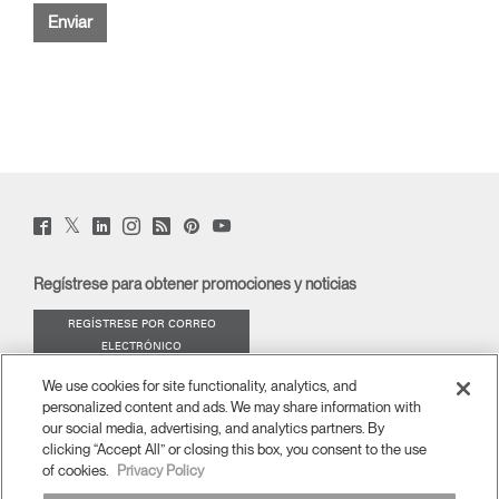
Twitter
Facebook
LinkedIn
Instagram
Humanscale
Pinterst
YouTube
(opens
(opens
(opens
(opens
Blog
(opens
(opens
new
new
new
new
(opens
new
new
window)
window)
window)
window)
new
window)
window)
Regístrese para obtener promociones y noticias
window)
REGÍSTRESE POR CORREO
ELECTRÓNICO
We use cookies for site functionality, analytics, and
ACERCA DE
personalized content and ads. We may share information with
our social media, advertising, and analytics partners. By
ERGONOMÍA
clicking “Accept All” or closing this box, you consent to the use
of cookies.
Privacy Policy
RECURSOS