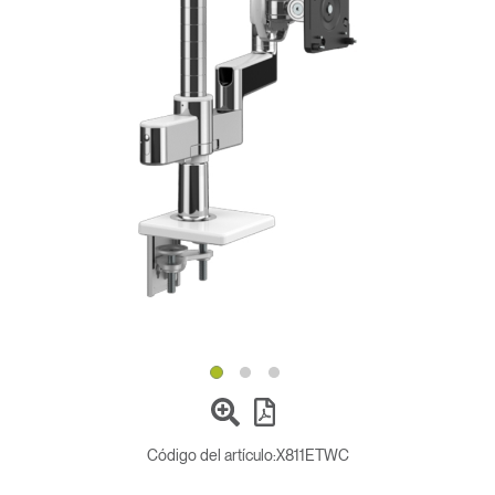
Opens
Opens
Opens
Opens
Opens
Opens
Opens
to
to
to
to
to
to
to
Facebook
Twitter
Linkedin
Instagram
Humanscale
Pinterest
YouTube
Blog
Código del artículo:
X811ETWC