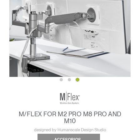
M/FLEX FOR M2 PRO M8 PRO AND
M10
designed by Humanscale Design Studio