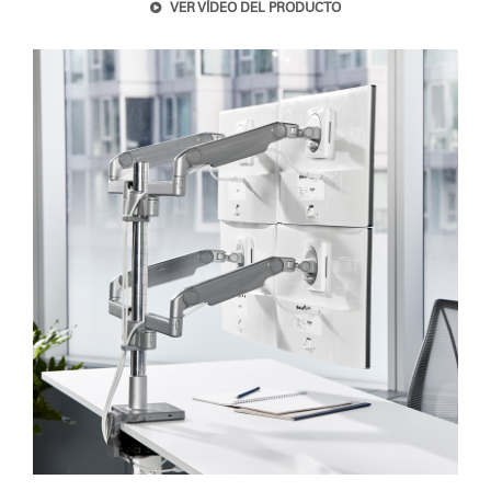
VER VÍDEO DEL PRODUCTO
REGISTRO
SIGN IN WITH SSO
¿Ha olvidado su
contraseña?
Select
España
Region