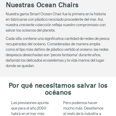
Nuestras Ocean Chairs
Opens
Opens
Opens
Opens
Opens
Opens
Opens
to
to
to
to
to
to
to
Nuestra gama Smart Ocean Chair fue la primera en la historia
Facebook
Twitter
Linkedin
Instagram
Humanscale
Pinterest
YouTube
en fabricarse con plástico reciclado procedente del mar. Así,
Blog
nuestra creciente colección refleja nuestro compromosio con
salvar los océanos del planeta.
Cada silla contiene una significativa cantidad de redes de pesca
recuperadas del océano. Consideradas de manera amplia
como el tipo más dañino de plástico vertido al océano, las redes
despesca desechadas son 'peces fantasma' durante años,
dañando los delicados ecosistemas y la vida marina del lugar
donde se quedan.
Por qué necesitamos salvar los
océanos
Las previsiones apunta
Pero podemos hacer
que para el año 2050
mucho más. Desafiamos
habrá en el mar más
al resto de la industria a