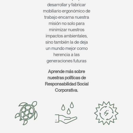
Seleccione su ubicación
REGISTRO
desarrollar y fabricar
mobiliario ergonómico de
trabajo encarna nuestra
misión no solo para
¿Tiene un código de
REGISTRO
minimizar nuestros
referencia?
impactos ambientales,
sino también la de deja
SIGN IN WITH SSO
un mundo mejor como
herencia a las
¿Ha olvidado su
ENTRAR
generaciones futuras
contraseña?
Select
España
Aprende más sobre
Region
nuestras políticas de
Responsabilidad Social
Corporativa.