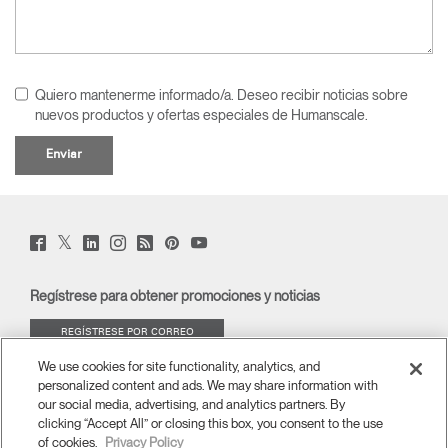
Quiero mantenerme informado/a. Deseo recibir noticias sobre
nuevos productos y ofertas especiales de Humanscale.
Twitter
Facebook
LinkedIn
Instagram
Humanscale
Pinterst
YouTube
(opens
(opens
(opens
(opens
Blog
(opens
(opens
new
new
new
new
(opens
new
new
window)
window)
window)
window)
new
window)
window)
Regístrese para obtener promociones y noticias
window)
REGÍSTRESE POR CORREO
ELECTRÓNICO
We use cookies for site functionality, analytics, and
personalized content and ads. We may share information with
ACERCA DE
our social media, advertising, and analytics partners. By
clicking “Accept All” or closing this box, you consent to the use
of cookies.
Privacy Policy
ERGONOMÍA