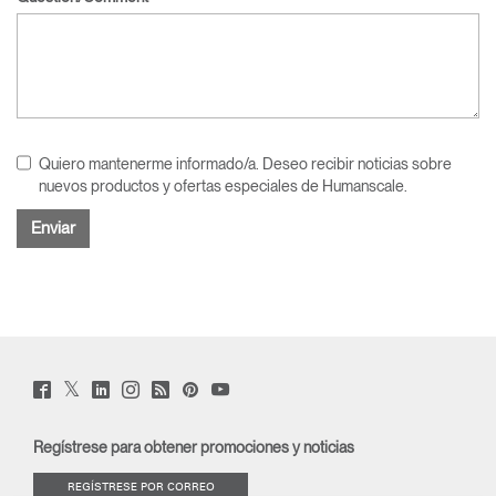
Quiero mantenerme informado/a. Deseo recibir noticias sobre
nuevos productos y ofertas especiales de Humanscale.
Twitter
Facebook
LinkedIn
Instagram
Humanscale
Pinterst
YouTube
(opens
(opens
(opens
(opens
Blog
(opens
(opens
new
new
new
new
(opens
new
new
window)
window)
window)
window)
new
window)
window)
Regístrese para obtener promociones y noticias
window)
REGÍSTRESE POR CORREO