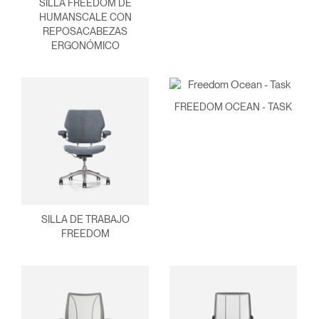
SILLA FREEDOM DE
HUMANSCALE CON
REPOSACABEZAS
ERGONÓMICO
FREEDOM OCEAN - TASK
Clos
Dialo
Registro
Crear una cuenta
Box
REGISTRO
Seleccione su ubicación
SILLA DE TRABAJO
FREEDOM
¿Tiene un código de
REGISTRO
referencia?
SIGN IN WITH SSO