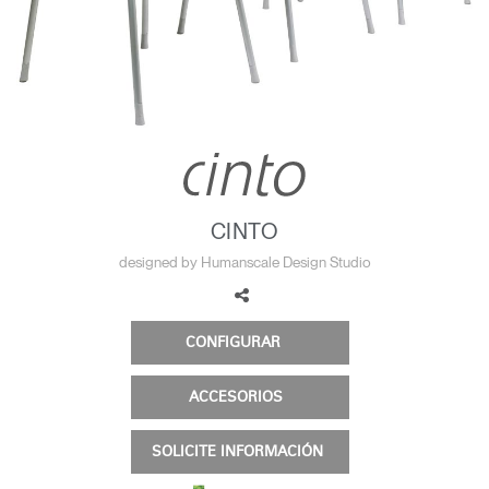
Opens
Opens
Opens
Opens
Opens
Opens
Opens
to
to
to
to
to
to
to
Facebook
Twitter
Linkedin
Instagram
Humanscale
Pinterest
YouTube
Blog
CINTO
designed by Humanscale Design Studio
CONFIGURAR
ACCESORIOS
SOLICITE INFORMACIÓN