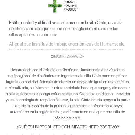
Estilo, confort y utilidad se dan la mano en la silla Cinto, una silla
de oficina apilable que rompe con la regla número uno de las
sillas apilables: es cómoda.
Al igual que las sillas de trabajo ergonómicas de Humanscale,
la Cinto fue construida para brindar apoyo al cuerpo humano
minimizando los puntos de presión y la incomodidad.
MÁS INFORMACIÓN
Desarrollada por el Estudio de Diseño de Humanscale a través de un
equipo global de diseñadores e ingenieros, la silla Cinto pone en primer
lugar la comodidad. Además de ofrecer un apoyo sin igual en una estética
racionalizada, su liviana estructura reciclada hace que cargar y almacenar
la silla apilable no suponga esfuerzo alguno. Gracias a un diseño innovador
y a su tecnología de respaldo flotante, la silla Cinto brinda apoyo a la parte
baja de la espalda de la persona que se sienta, ofreciendo apoyo
automático en la región lumbar, a diferencia de cualquier otra silla de
oficina apilable.
¿QUÉ ES UN PRODUCTO CON IMPACTO NETO POSITIVO?