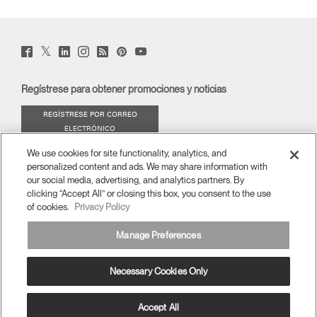
Twitter
Facebook
LinkedIn
Instagram
Humanscale
Pinterst
YouTube
(opens
(opens
(opens
(opens
Blog
(opens
(opens
new
new
new
new
(opens
new
new
window)
window)
window)
window)
new
window)
window)
Regístrese para obtener promociones y noticias
window)
REGÍSTRESE POR CORREO
ELECTRÓNICO
We use cookies for site functionality, analytics, and
ACERCA DE
personalized content and ads. We may share information with
our social media, advertising, and analytics partners. By
ERGONOMÍA
clicking “Accept All” or closing this box, you consent to the use
of cookies.
Privacy Policy
RECURSOS
Manage Preferences
Necessary Cookies Only
España
términos y condiciones
Política de privacidad
Cancelar suscripción
Ⓒ 2026 Humanscale. Todos los derechos reservados.
Accept All