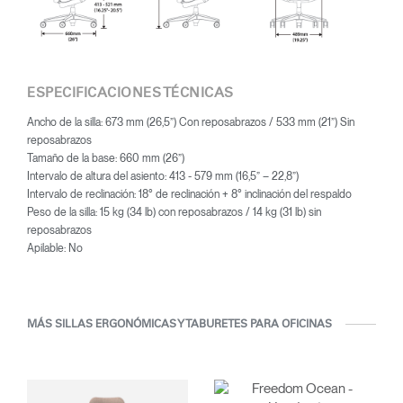
dedicados a espacios de oficina, sobre todo en el ámbito de la
sillería, una categoría en la que lideró múltiples avances
innovadores, desde los cilindros neumáticos para el ajuste de
altura de los asientos hasta la reclinación automática activada por
el peso del usuario.
ESPECIFICACIONES TÉCNICAS
Ancho de la silla: 673 mm (26,5”) Con reposabrazos / 533 mm (21”) Sin
reposabrazos
Tamaño de la base: 660 mm (26”)
Intervalo de altura del asiento: 413 - 579 mm (16,5” – 22,8”)
Intervalo de reclinación: 18° de reclinación + 8° inclinación del respaldo
Peso de la silla: 15 kg (34 lb) con reposabrazos / 14 kg (31 lb) sin
reposabrazos
Apilable: No
MÁS SILLAS ERGONÓMICAS Y TABURETES PARA OFICINAS