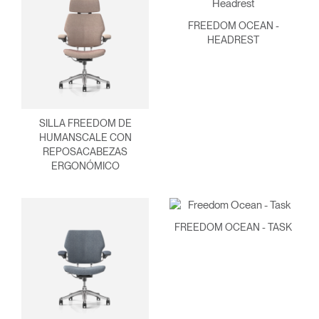
FREEDOM OCEAN -
HEADREST
SILLA FREEDOM DE
HUMANSCALE CON
REPOSACABEZAS
ERGONÓMICO
Clos
FREEDOM OCEAN - TASK
Dialo
Registro
Crear una cuenta
Box
Seleccione su ubicación
REGISTRO