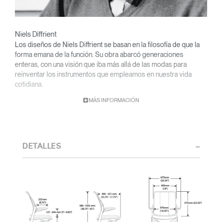
Niels Diffrient
Los diseños de Niels Diffrient se basan en la filosofía de que la
forma emana de la función. Su obra abarcó generaciones
enteras, con una visión que iba más allá de las modas para
reinventar los instrumentos que empleamos en nuestra vida
cotidiana.
MÁS INFORMACIÓN
Con una base académica en diseño y arquitectura y una titulación
de la Cranbrook Academy, Diffrient orientó sus conocimientos
de ingeniería, arquitectura y factores humanos a la creación de
diseños sumamente funcionales y de estética atemporal.
DETALLES
Desde sus primeras obras en los estudios de Eero Saarinen,
Marco Zanuso y Henry Dreyfuss hasta su reciente colaboración
con Humanscale, el talento visionario de Diffrient ha gozado de
un amplio reconocimiento. Entre sus numerosos galardones
destacan el 2002 National Design Award del Museo Nacional de
Diseño Cooper-Hewitt, y el 1999 Chrysler Design Award. En su
última etapa, Diffrient centró sus esfuerzos en diseños