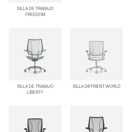
¿Tiene un código de
REGISTRO
referencia?
SILLA DE TRABAJO
FREEDOM
SIGN IN WITH SSO
¿Ha olvidado su
ENTRAR
contraseña?
Select
España
Region
SILLA DE TRABAJO
SILLA DIFFRIENT WORLD
LIBERTY