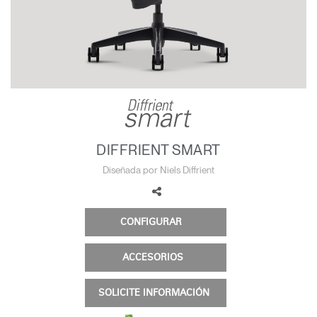
Opens
Opens
Opens
Opens
Opens
Opens
Opens
to
to
to
to
to
to
to
Facebook
Twitter
Linkedin
Instagram
Humanscale
Pinterest
YouTube
Blog
DIFFRIENT SMART
Diseñada por Niels Diffrient
CONFIGURAR
ACCESORIOS
SOLICITE INFORMACIÓN