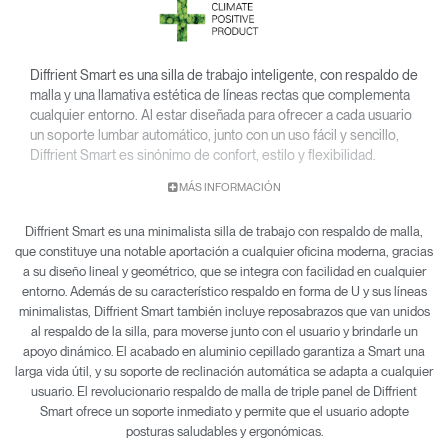
Diffrient Smart es una silla de trabajo inteligente, con respaldo de
malla y una llamativa estética de líneas rectas que complementa
cualquier entorno. Al estar diseñada para ofrecer a cada usuario
un soporte lumbar automático, junto con un uso fácil y sencillo,
Diffrient Smart es sinónimo de confort, estilo y flexibilidad.
Diffrient Smart es un diseño de Niels Diffrient y, al igual que las
MÁS INFORMACIÓN
sillas Liberty y Diffrient World de Humanscale, incorpora la
revolucionaria tecnología Form-Sensing Mesh (malla sensible a
Diffrient Smart es una minimalista silla de trabajo con respaldo de malla,
la forma) y un sistema de reclinación sin mecanismos para
que constituye una notable aportación a cualquier oficina moderna, gracias
ofrecer un soporte perfecto a cualquier usuario.
a su diseño lineal y geométrico, que se integra con facilidad en cualquier
entorno. Además de su característico respaldo en forma de U y sus líneas
minimalistas, Diffrient Smart también incluye reposabrazos que van unidos
al respaldo de la silla, para moverse junto con el usuario y brindarle un
apoyo dinámico. El acabado en aluminio cepillado garantiza a Smart una
larga vida útil, y su soporte de reclinación automática se adapta a cualquier
usuario. El revolucionario respaldo de malla de triple panel de Diffrient
Smart ofrece un soporte inmediato y permite que el usuario adopte
posturas saludables y ergonómicas.