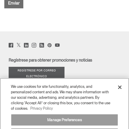
Twitter
Facebook
LinkedIn
Instagram
Humanscale
Pinterst
YouTube
(opens
(opens
(opens
(opens
Blog
(opens
(opens
new
new
new
new
(opens
new
new
window)
window)
window)
window)
new
window)
window)
Regístrese para obtener promociones y noticias
window)
REGÍSTRESE POR CORREO
ELECTRÓNICO
We use cookies for site functionality, analytics, and
ACERCA DE
personalized content and ads. We may share information with
our social media, advertising, and analytics partners. By
ERGONOMÍA
clicking “Accept All” or closing this box, you consent to the use
of cookies.
Privacy Policy
RECURSOS
Manage Preferences