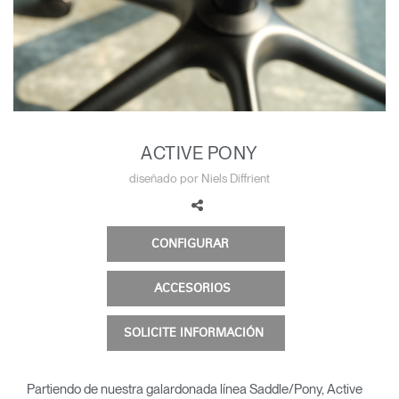
Opens
Opens
Opens
Opens
Opens
Opens
Opens
to
to
to
to
to
to
to
Facebook
Twitter
Linkedin
Instagram
Humanscale
Pinterest
YouTube
Blog
ACTIVE PONY
diseñado por Niels Diffrient
CONFIGURAR
ACCESORIOS
SOLICITE INFORMACIÓN
Partiendo de nuestra galardonada línea Saddle/Pony, Active