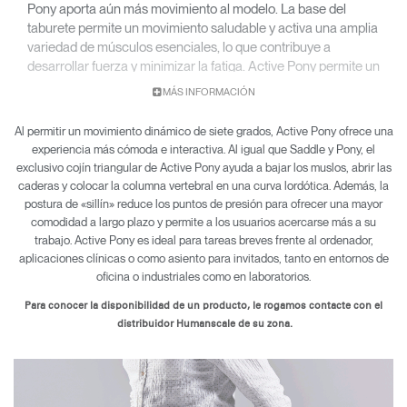
Pony aporta aún más movimiento al modelo. La base del
taburete permite un movimiento saludable y activa una amplia
variedad de músculos esenciales, lo que contribuye a
desarrollar fuerza y minimizar la fatiga. Active Pony permite un
movimiento completo de siete grados, fomentando la
MÁS INFORMACIÓN
actividad mientras se está sentado y trabajando.
Al permitir un movimiento dinámico de siete grados, Active Pony ofrece una
experiencia más cómoda e interactiva. Al igual que Saddle y Pony, el
exclusivo cojín triangular de Active Pony ayuda a bajar los muslos, abrir las
caderas y colocar la columna vertebral en una curva lordótica. Además, la
postura de «sillín» reduce los puntos de presión para ofrecer una mayor
comodidad a largo plazo y permite a los usuarios acercarse más a su
trabajo. Active Pony es ideal para tareas breves frente al ordenador,
aplicaciones clínicas o como asiento para invitados, tanto en entornos de
oficina o industriales como en laboratorios.
Para conocer la disponibilidad de un producto, le rogamos contacte con el
distribuidor Humanscale de su zona.