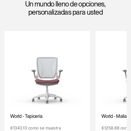
Un mundo lleno de opciones,
Opens
Opens
Opens
Opens
Opens
Opens
Opens
personalizadas para usted
to
to
to
to
to
to
to
Facebook
Twitter
Linkedin
Instagram
Humanscale
Pinterest
YouTube
Blog
World - Tapicería
World - Malla
€1343.10 como se muestra
€1258.88 como