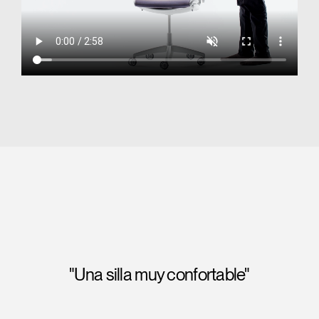
"Una puntuación perfecta en confor
asiento y respaldo, y nos impresio
comprobar que su ’respaldo tripanel’ t
proporcionaba un apoyo lumbar
excepcional."