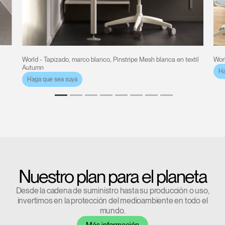
World - Tapizado, marco blanco, Pinstripe Mesh blanca en textil
Worl
Autumn
Ha
Haga que sea suya
Nuestro plan para el planeta
Desde la cadena de suministro hasta su producción o uso,
invertimos en la protección del medioambiente en todo el
Clos
mundo.
Dialo
Registro
Crear una cuenta
Más información