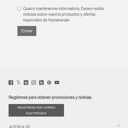
Quiero mantenerme informado/a. Deseo recibir
noticias sobre nuevos productos y ofertas
especiales de Humanscale.
Twitter
Facebook
LinkedIn
Instagram
Humanscale
Pinterst
YouTube
(opens
(opens
(opens
(opens
Blog
(opens
(opens
new
new
new
new
(opens
new
new
window)
window)
window)
window)
new
window)
window)
Regístrese para obtener promociones y noticias
window)
REGÍSTRESE POR CORREO
ELECTRÓNICO
ACERCA DE