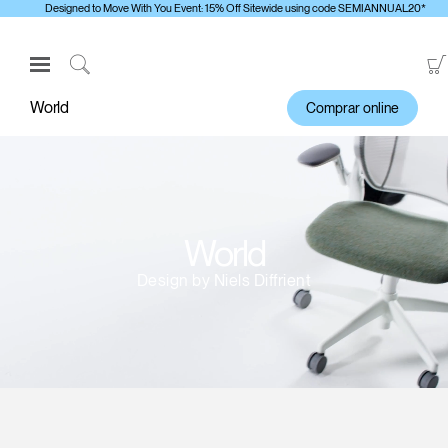
Designed to Move With You Event: 15% Off Sitewide using code SEMIANNUAL20*
Open
Navigation
Click
Menu
to
World
Comprar online
Inicie sesión o regístrese
Search
PRODUCTOS
ERGONOMÍA
RECURSOS
World
ACERCA DE
Design by Niels Diffrient
CONTACTE CON NOSOTROS
Contactar con la asistencia
Buscar un showroom
Cambiar región