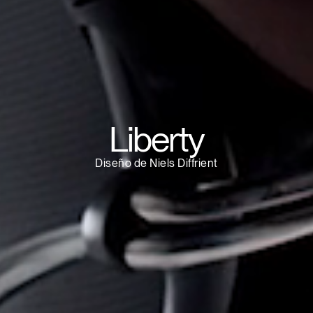
¿Tiene un código de refer
EGISTRO
IN WITH SSO
ENTRAR
vidado su contraseña?
Select
Region
Liberty
Diseño de Niels Diffrient