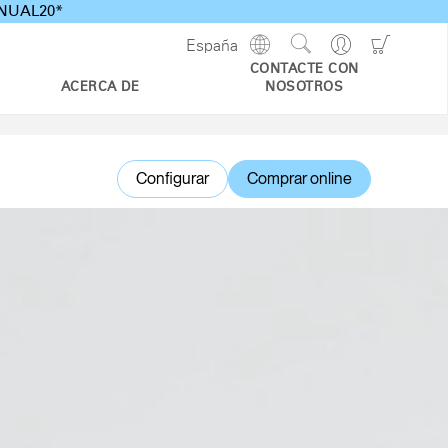
ANNUAL20*
Show
Go
Go
España
Regions
Search
to
to
CONTACTE CON
Site
Profile
Shoppi
ACERCA DE
NOSOTROS
Cart
Configurar
Comprar online