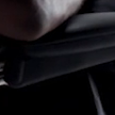
encia?