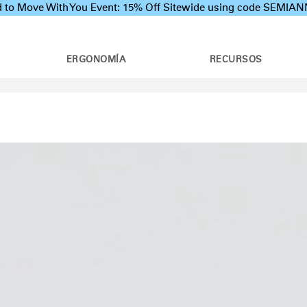
 to Move With You Event: 15% Off Sitewide using code SEMI
ERGONOMÍA
RECURSOS