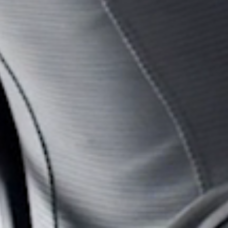
R
SIGN 
¿Ha ol
España