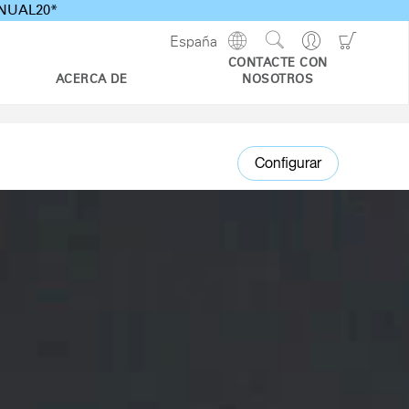
ANNUAL20*
Show
Go
Go
España
Regions
Search
to
to
CONTACTE CON
Site
Profile
Shoppi
ACERCA DE
NOSOTROS
Cart
Configurar