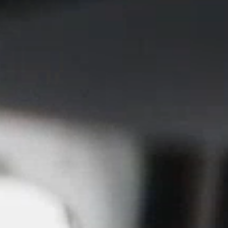
Close
Dialog
Box