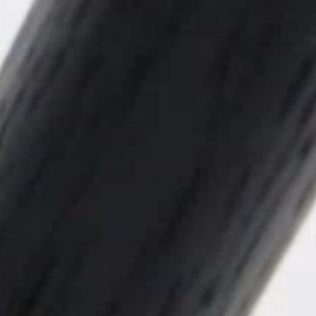
R
SIGN 
¿Ha ol
España