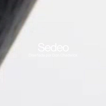
¿Tiene un código de refer
EGISTRO
IN WITH SSO
ENTRAR
vidado su contraseña?
Select
Region
Sedeo
Diseñada por Don Chadwick