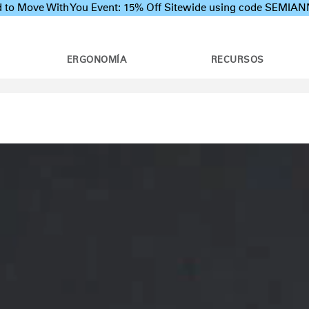
 to Move With You Event: 15% Off Sitewide using code SEMI
ERGONOMÍA
RECURSOS