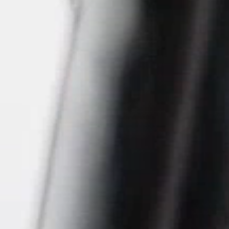
encia?