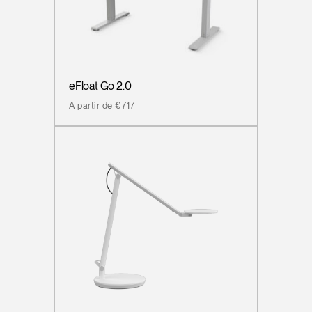
eFloat Go 2.0
A partir de €717