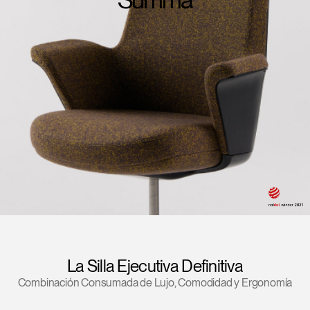
Opens
Opens
Opens
Opens
Opens
Opens
Opens
to
to
to
to
to
to
to
Facebook
Twitter
Linkedin
Instagram
Humanscale
Pinterest
YouTube
Blog
La Silla Ejecutiva Definitiva
Combinación Consumada de Lujo, Comodidad y Ergonomía