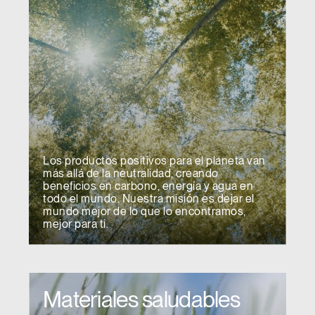
REGISTRO
referencia?
SIGN IN WITH SSO
¿Ha olvidado su
ENTRAR
contraseña?
Select
España
Region
Los productos positivos para el planeta van
más allá de la neutralidad, creando
beneficios en carbono, energía y agua en
todo el mundo. Nuestra misión es dejar el
mundo mejor de lo que lo encontramos,
mejor para ti.
Materiales saludables