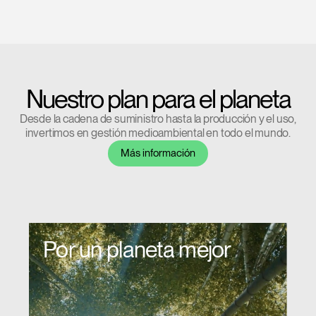
Nuestro plan para el planeta
Desde la cadena de suministro hasta la producción y el uso,
invertimos en gestión medioambiental en todo el mundo.
Más información
Clos
Dialo
Registro
Crear una cuenta
Box
Por un planeta mejor
Seleccione su ubicación
REGISTRO
¿Tiene un código de