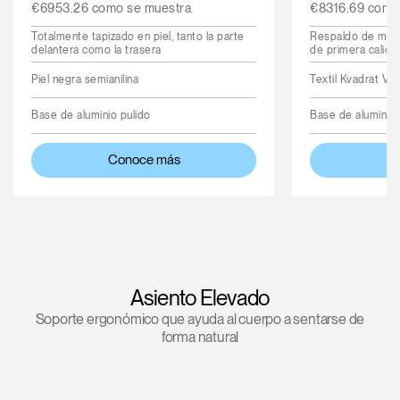
€6953.26 como se muestra
€8316.69 como
Totalmente tapizado en piel, tanto la parte
Respaldo de made
delantera como la trasera
de primera calida
Piel negra semianilina
Textil Kvadrat Van
Base de aluminio pulido
Base de aluminio 
Conoce más
C
Asiento Elevado
Soporte ergonómico que ayuda al cuerpo a sentarse de
forma natural