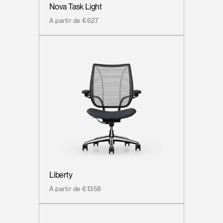
Nova Task Light
A partir de €627
Liberty
A partir de €1358