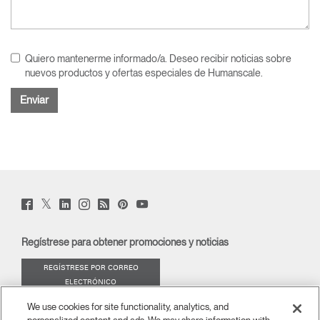
Quiero mantenerme informado/a. Deseo recibir noticias sobre
nuevos productos y ofertas especiales de Humanscale.
Twitter
Facebook
LinkedIn
Instagram
Humanscale
Pinterst
YouTube
(opens
(opens
(opens
(opens
Blog
(opens
(opens
new
new
new
new
(opens
new
new
window)
window)
window)
window)
new
window)
window)
Regístrese para obtener promociones y noticias
window)
REGÍSTRESE POR CORREO
ELECTRÓNICO
We use cookies for site functionality, analytics, and
ACERCA DE