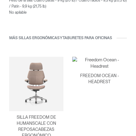
Peso de la silla: Cuatro patas - 9 kg (20 lb) / Cuatro radios - 9,3 kg (20,5 lb)
/ Patín - 9,9 kg (21,75 lb)
No apilable
MÁS SILLAS ERGONÓMICAS Y TABURETES PARA OFICINAS
FREEDOM OCEAN -
HEADREST
SILLA FREEDOM DE
HUMANSCALE CON
REPOSACABEZAS
ERGONÓMICO