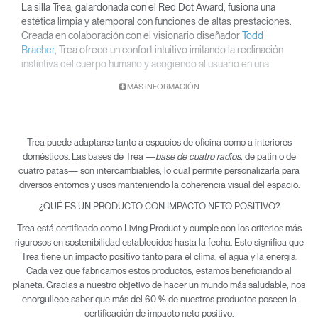
La silla Trea, galardonada con el Red Dot Award, fusiona una
estética limpia y
atemporal
con funciones de altas prestaciones.
Creada en colaboración con el visionario diseñador
Todd
Bracher
, Trea ofrece un confort intuitivo imitando la reclinación
instintiva del cuerpo humano y acogiendo al usuario en una
estructura de apoyo.
MÁS INFORMACIÓN
Trea puede adaptarse tanto a espacios de oficina como a interiores
domésticos. Las bases de Trea —
base de cuatro radios
,
de patín o de
cuatro patas— son intercambiables, lo cual permite personalizarla para
diversos entornos y usos manteniendo la coherencia visual del espacio.
¿QUÉ ES UN PRODUCTO CON IMPACTO NETO POSITIVO?
Trea está certificado como Living Product y cumple con los criterios más
rigurosos en sostenibilidad establecidos hasta la fecha. Esto significa que
Trea tiene un impacto positivo tanto para el clima, el agua y la energía.
Cada vez que fabricamos estos productos, estamos beneficiando al
planeta. Gracias a nuestro objetivo de hacer un mundo más saludable, nos
enorgullece saber que más del 60 % de nuestros productos poseen la
certificación de impacto neto positivo.