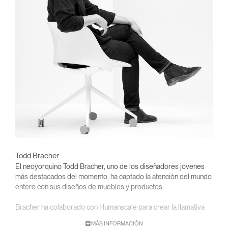
Todd Bracher
El neoyorquino Todd Bracher, uno de los diseñadores jóvenes
más destacados del momento, ha captado la atención del mundo
entero con sus diseños de muebles y productos.
Bracher ha colaborado con Humanscale para crear la llamativa
silla multifunción Trea, que imita la reclinación instintiva del
MÁS INFORMACIÓN
cuerpo humano sin recurrir a controles manuales, y la innovadora