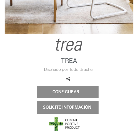
Opens
Opens
Opens
Opens
Opens
Opens
Opens
to
to
to
to
to
to
to
Facebook
Twitter
Linkedin
Instagram
Humanscale
Pinterest
YouTube
Blog
TREA
Diseñado por Todd Bracher
CONFIGURAR
SOLICITE INFORMACIÓN