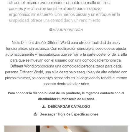
ofrece el mismo revolucionario respaldo de malla de tres
paneles y reclinación sensible al peso para un apoyo
ergonómico sin esfuerzo. Con menos piezas y un enfoque en la
simplicidad, ofrece una comodidad y un rendimiento
excepcionales sin concesiones, ahora con la opción añadida de
MÁS INFORMACIÓN
un asiento de espuma moldeado tapizado en una gama selecta
de tejidos.
Niels Diffrient diseñó Diffrient World para ofrecer facilidad de uso y
• El diseño de malla o el tapizado se adaptan perfectamente a
funcionalidad sin esfuerzo. Con reclinación sensible al peso que se ajusta
cualquier entorno.
automáticamente y reposabrazos que se fijan a la parte posterior de la silla
• Inspirada en el diseño de ropa, el respaldo de malla Form
para que se muevan con el usuario con una comodidad ergonómica,
Sensing de World LM con tres paneles adopta la forma exacta
Diffrient World proporciona una comodidad personalizada para cada
de la espalda de la persona que se sienta, como si estuviera
persona. Diffrient World, una silla de trabajo asequible y de alta calidad con
hecha para ella.
piezas mínimas, se construyó pensando en la longevidad y tendrá el mismo
• Su construcción ligera hace que sea excepcionalmente fácil
aspecto dentro de diez años.
de montar y trasladar.
Para conocer la disponibilidad de un producto, le rogamos contacte con el
• World LM está respaldada por una garantía de doce años
distribuidor Humanscale de su zona.
para piezas y componentes, y una garantía de cinco años
DESCARGAR CATÁLOGO
para almohadillas para brazos y tejidos.
Descargar Hoja de Especificaciones