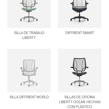
Clos
Dialo
Registro
Crear una cuenta
Box
Seleccione su ubicación
REGISTRO
SILLA DE TRABAJO
DIFFRIENT SMART
LIBERTY
¿Tiene un código de
REGISTRO
referencia?
SIGN IN WITH SSO
¿Ha olvidado su
ENTRAR
contraseña?
Select
España
Region
SILLA DIFFRIENT WORLD
SILLAS DE OFICINA
LIBERTY OCEAN: HECHAS
CON PLÁSTICO