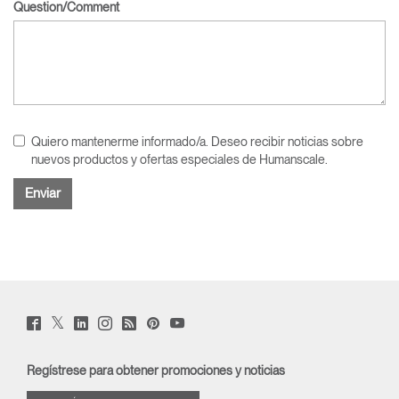
Question/Comment
Quiero mantenerme informado/a. Deseo recibir noticias sobre
nuevos productos y ofertas especiales de Humanscale.
Twitter
Facebook
LinkedIn
Instagram
Humanscale
Pinterst
YouTube
(opens
(opens
(opens
(opens
Blog
(opens
(opens
new
new
new
new
(opens
new
new
window)
window)
window)
window)
new
window)
window)
Regístrese para obtener promociones y noticias
window)