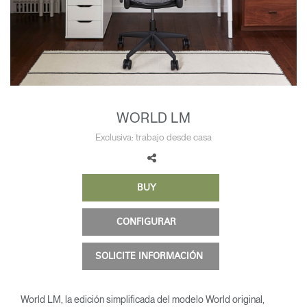
Opens
Opens
Opens
Opens
Opens
Opens
Opens
to
to
to
to
to
to
to
Facebook
Twitter
Linkedin
Instagram
Humanscale
Pinterest
YouTube
Blog
WORLD LM
Exclusiva: trabajo desde casa
BUY
CONFIGURAR
SOLICITE INFORMACIÓN
World LM, la edición simplificada del modelo World original,