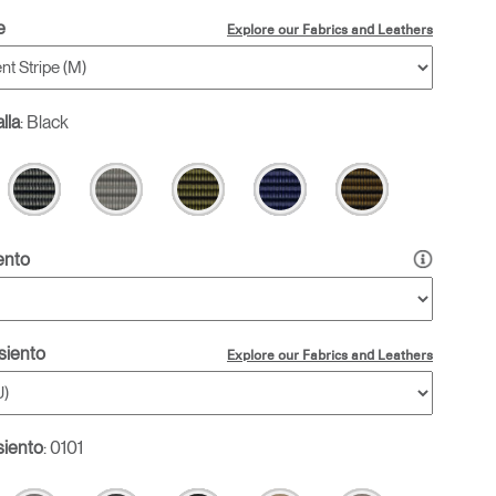
e
Explore our Fabrics and Leathers
lla
:
Black
ento
asiento
Explore our Fabrics and Leathers
siento
:
0101