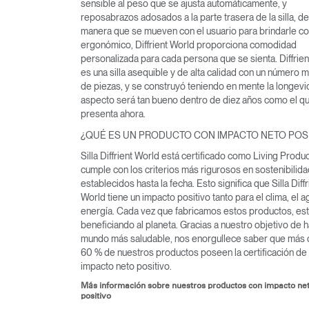
sensible al peso que se ajusta automáticamente, y
reposabrazos adosados a la parte trasera de la silla, de
manera que se mueven con el usuario para brindarle co
ergonómico, Diffrient World proporciona comodidad
personalizada para cada persona que se sienta. Diffrie
es una silla asequible y de alta calidad con un número 
de piezas, y se construyó teniendo en mente la longevi
aspecto será tan bueno dentro de diez años como el q
presenta ahora.
¿QUÉ ES UN PRODUCTO CON IMPACTO NETO POSI
Silla Diffrient World está certificado como Living Produc
cumple con los criterios más rigurosos en sostenibilida
establecidos hasta la fecha. Esto significa que Silla Diffr
World tiene un impacto positivo tanto para el clima, el a
energía. Cada vez que fabricamos estos productos, e
beneficiando al planeta. Gracias a nuestro objetivo de 
mundo más saludable, nos enorgullece saber que más 
60 % de nuestros productos poseen la certificación de
impacto neto positivo.
Más información sobre nuestros productos con impacto ne
positivo