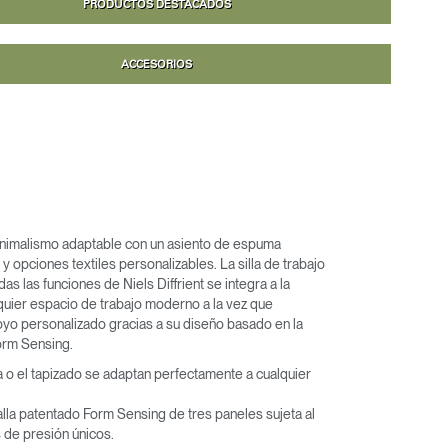
PRODUCTOS DESTACADOS
ACCESORIOS
inimalismo adaptable con un asiento de espuma
 opciones textiles personalizables. La silla de trabajo
s las funciones de Niels Diffrient se integra a la
Close
quier espacio de trabajo moderno a la vez que
Dialog
yo personalizado gracias a su diseño basado en la
Box
Form Sensing.
a o el tapizado se adaptan perfectamente a cualquier
alla patentado Form Sensing de tres paneles sujeta al
 de presión únicos.