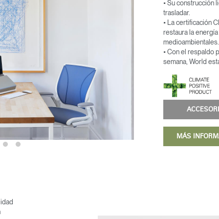
• Su construcción 
trasladar.
EGISTRO
• La certificación 
restaura la energía
medioambientales.
IN WITH SSO
• Con el respaldo po
semana, World está
vidado su contraseña?
Select
Region
ACCESOR
MÁS INFOR
lidad
n