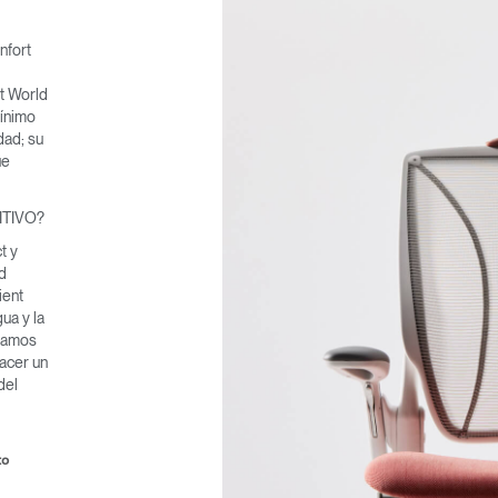
nfort
nt World
mínimo
dad; su
ue
TIVO?
t y
d
ient
gua y la
stamos
hacer un
del
to