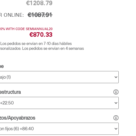
€1208.79
€1087.91
 ONLINE:
20% WITH CODE SEMIANNUAL20
€870.33
 Los pedidos se envían en 7-10 días hábiles
sonalizados: Los pedidos se envían en 4 semanas
pe
 estructura
zos/Apoyabrazos