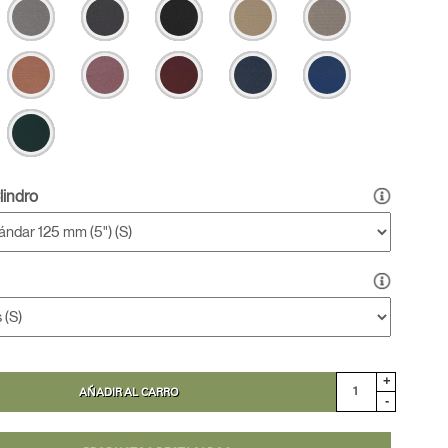
lindro
+
AÑADIR AL CARRO
-