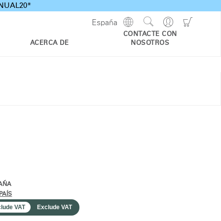
ANNUAL20*
Show
Go
Go
España
Regions
Search
to
to
CONTACTE CON
Site
Profile
Shoppi
ACERCA DE
NOSOTROS
Cart
AÑA
PAÍS
clude VAT
Exclude VAT