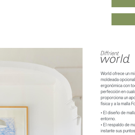
Seleccione su ubicación
World ofrece un m
moldeada opcional y
ergonómica con toda
perfección en cual
tro
Crear una cuenta
proporciona un apo
física y a la malla 
REGISTRO
• El diseño de mall
entorno.
• El respaldo de m
instante sus puntos