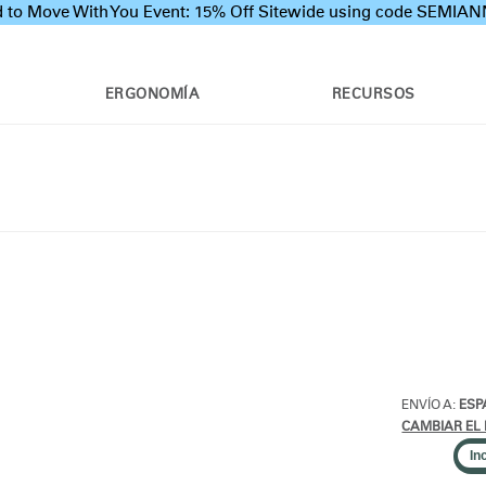
 to Move With You Event: 15% Off Sitewide using code SEMI
ERGONOMÍA
RECURSOS
ENVÍO A:
ESP
CAMBIAR EL 
In