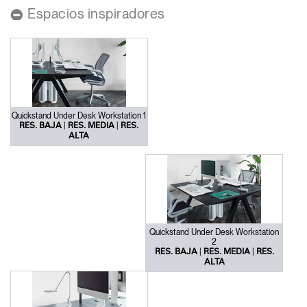
Espacios inspiradores
Opens
Opens
Opens
Opens
Opens
Opens
Opens
to
to
to
to
to
to
to
Facebook
Twitter
Linkedin
Instagram
Humanscale
Pinterest
YouTube
Blog
Quickstand Under Desk Workstation 1
|
|
RES. BAJA
RES. MEDIA
RES.
ALTA
Quickstand Under Desk Workstation
2
|
|
RES. BAJA
RES. MEDIA
RES.
ALTA