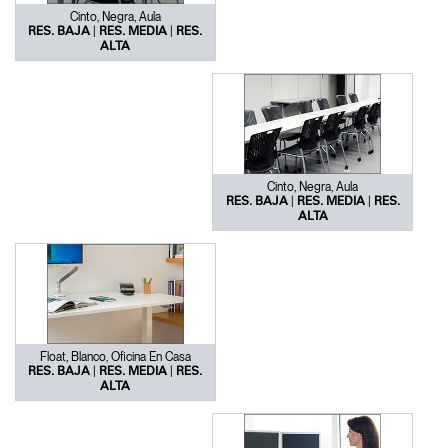
contraseña?
Cinto, Negra, Aula
Select
España
|
|
RES. BAJA
RES. MEDIA
RES.
Region
ALTA
Cinto, Negra, Aula
|
|
RES. BAJA
RES. MEDIA
RES.
ALTA
Float, Blanco, Oficina En Casa
|
|
RES. BAJA
RES. MEDIA
RES.
ALTA