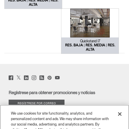
|
|
RES. BAJA
RES. MEDIA
RES.
ALTA
Quickstand I7
|
|
RES. BAJA
RES. MEDIA
RES.
ALTA
Twitter
Facebook
LinkedIn
Instagram
Humanscale
Pinterst
YouTube
(opens
(opens
(opens
(opens
Blog
(opens
(opens
new
new
new
new
(opens
new
new
window)
window)
window)
window)
new
window)
window)
Regístrese para obtener promociones y noticias
window)
REGÍSTRESE POR CORREO
ELECTRÓNICO
We use cookies for site functionality, analytics, and
personalized content and ads. We may share information with
ACERCA DE
our social media, advertising, and analytics partners. By