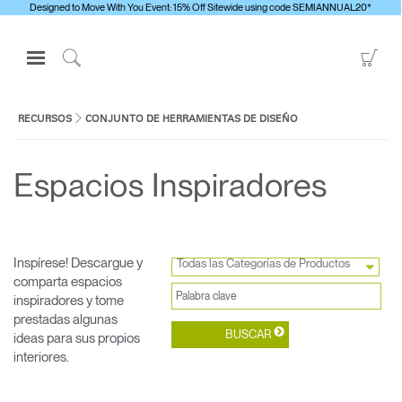
Designed to Move With You Event: 15% Off Sitewide using code SEMIANNUAL20*
Open
Go
Navigation
to
Click
Menu
Sho
to
Inicie sesión o regístrese
Car
Search
RECURSOS
CONJUNTO DE HERRAMIENTAS DE DISEÑO
PRODUCTOS
Espacios Inspiradores
ERGONOMÍA
RECURSOS
ACERCA DE
Inspírese! Descargue y
Todas las Categorías de Productos
CONTACTE CON NOSOTROS
comparta espacios
inspiradores y tome
prestadas algunas
Contactar con la asistencia
ideas para sus propios
interiores.
Buscar un showroom
Cambiar región