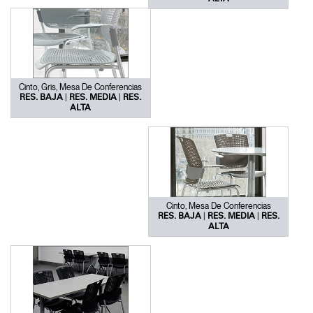
Cinto, Gris, Mesa De Conferencias
|
|
RES. BAJA
RES. MEDIA
RES.
ALTA
Clos
Dialo
Registro
Crear una cuenta
Box
REGISTRO
Seleccione su ubicación
Cinto, Mesa De Conferencias
|
|
RES. BAJA
RES. MEDIA
RES.
¿Tiene un código de
ALTA
REGISTRO
referencia?
SIGN IN WITH SSO
¿Ha olvidado su
ENTRAR