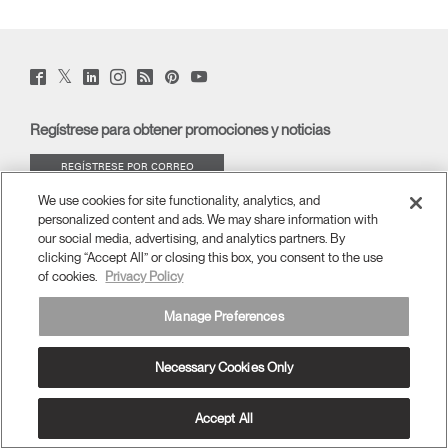
¿Tiene un código de
REGISTRO
referencia?
Opens
Opens
Opens
Opens
Opens
Opens
Opens
to
to
to
to
to
to
to
SIGN IN WITH SSO
Facebook
Twitter
Linkedin
Instagram
Humanscale
Pinterest
YouTube
Twitter
Facebook
LinkedIn
Instagram
Humanscale
Pinterst
YouTube
Blog
(opens
(opens
(opens
(opens
Blog
(opens
(opens
new
new
new
new
(opens
new
new
¿Ha olvidado su
window)
window)
window)
window)
new
window)
window)
ENTRAR
Regístrese para obtener promociones y noticias
contraseña?
window)
Select
España
Region
REGÍSTRESE POR CORREO
ELECTRÓNICO
We use cookies for site functionality, analytics, and
personalized content and ads. We may share information with
ACERCA DE
our social media, advertising, and analytics partners. By
clicking “Accept All” or closing this box, you consent to the use
of cookies.
Privacy Policy
ERGONOMÍA
Manage Preferences
RECURSOS
Necessary Cookies Only
España
términos y condiciones
Política de privacidad
Cancelar suscripción
Ⓒ 2026 Humanscale. Todos los derechos reservados.
Accept All