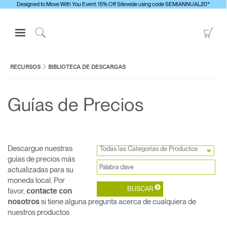
Designed to Move With You Event: 15% Off Sitewide using code SEMIANNUAL20*
Open
Go
Navigation
to
Click
Menu
Sho
to
Inicie sesión o regístrese
Car
Search
RECURSOS
BIBLIOTECA DE DESCARGAS
PRODUCTOS
Guías de Precios
ERGONOMÍA
RECURSOS
ACERCA DE
Descargue nuestras
Todas las Categorías de Productos
Clos
CONTACTE CON NOSOTROS
guías de precios más
Dialo
Registro
Crear una cuenta
actualizadas para su
Box
moneda local. Por
Seleccione su ubicación
REGISTRO
Contactar con la asistencia
favor,
contacte con
si tiene alguna pregunta acerca de cualquiera de
nosotros
Buscar un showroom
nuestros productos
Cambiar región