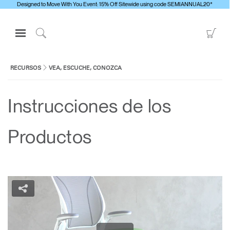
Designed to Move With You Event: 15% Off Sitewide using code SEMIANNUAL20*
Open
Go
Navigation
to
Click
Menu
Sho
to
Inicie sesión o regístrese
Car
Search
RECURSOS
VEA, ESCUCHE, CONOZCA
PRODUCTOS
Instrucciones de los
ERGONOMÍA
RECURSOS
Productos
ACERCA DE
CONTACTE CON NOSOTROS
Contactar con la asistencia
Buscar un showroom
Cambiar región