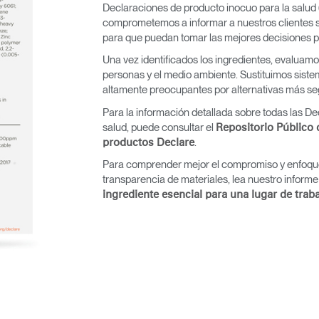
Declaraciones de producto inocuo para la salud 
comprometemos a informar a nuestros clientes s
para que puedan tomar las mejores decisiones p
Una vez identificados los ingredientes, evaluamo
Seleccione su ubicación
personas y el medio ambiente. Sustituimos sist
altamente preocupantes por alternativas más se
Para la información detallada sobre todas las D
salud, puede consultar el
Repositorio Público
tro
Crear una cuenta
.
productos Declare
Para comprender mejor el compromiso y enfoqu
transparencia de materiales, lea nuestro informe
REGISTRO
ingrediente esencial para una lugar de trab
¿Tiene un código de refer
EGISTRO
IN WITH SSO