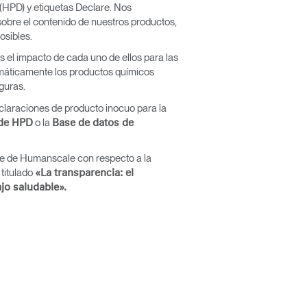
(HPD) y etiquetas Declare. Nos
obre el contenido de nuestros productos,
osibles.
s el impacto de cada uno de ellos para las
emáticamente los productos químicos
guras.
eclaraciones de producto inocuo para la
Close
o la
 de HPD
Base de datos de
Dialog
Box
e de Humanscale con respecto a la
 titulado
«La transparencia: el
ajo saludable».
encia?