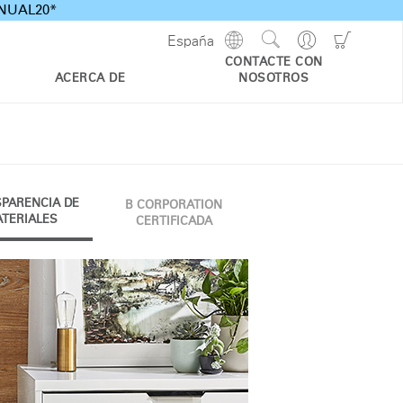
ANNUAL20*
Show
Go
Go
España
Regions
Search
to
to
CONTACTE CON
Site
Profile
Shoppi
ACERCA DE
NOSOTROS
Cart
PARENCIA DE
B CORPORATION
TERIALES
CERTIFICADA