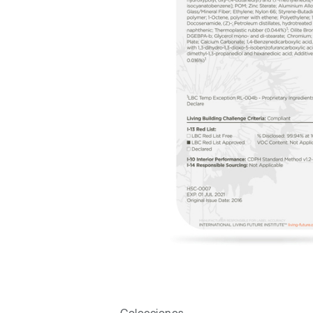
Regis
R
SIGN 