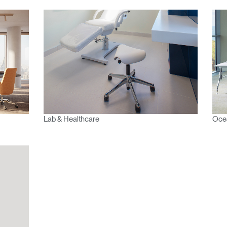
ENTRAR
vidado su contraseña?
Select
Region
Lab & Healthcare
Oce