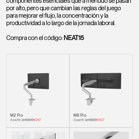
componentes esenciales que a menudo se pasan
por alto, pero que cambian las reglas del juego
para mejorar el flujo, la concentración y la
productividad a lo largo de la jornada laboral.
Compra con el código:
NEAT15
M2 Pro
M8 Pro
A partir de
€309
€247
A partir de
€509
€407