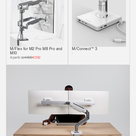
M/Flex for M2 Pro M8 Pro and
M/Connect™ 3
M10
A partir de
€490
€392