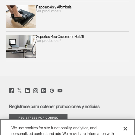
Reposapiés y Alfombrilla
Ver productos
Soportes Para Ordenador Portátil
Ver productos
Twitter
Facebook
LinkedIn
Instagram
Humanscale
Pinterst
YouTube
(opens
(opens
(opens
(opens
Blog
(opens
(opens
new
new
new
new
(opens
new
new
window)
window)
window)
window)
new
window)
window)
Regístrese para obtener promociones y noticias
window)
REGÍSTRESE POR CORREO
ELECTRÓNICO
We use cookies for site functionality, analytics, and
personalized content and ads. We may share information with