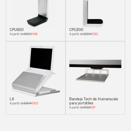
ENTRAR
contraseña?
Select
España
Region
CPU600
CPU200
A partir de
€210
€168
A partir de
€204
€163
L6
Bandeja Tech de Humanscale
A partir de
€204
€163
para portátiles
A partir de
€122
€97