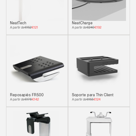
NeatTech
NeatCharge
A partir de
€152
€121
A partir de
€240
€192
Clos
Dialo
Registro
Crear una cuenta
Box
Seleccione su ubicación
REGISTRO
Reposapiés FR500
Soporte para Thin Client
A partir de
€178
€142
A partir de
€155
€124
¿Tiene un código de
REGISTRO
referencia?
SIGN IN WITH SSO
¿Ha olvidado su