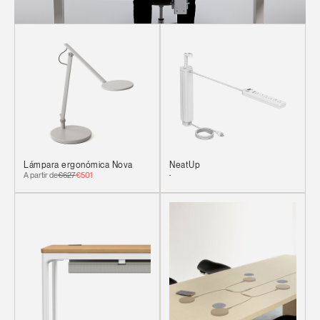
Lámpara ergonómica Nova
NeatUp
A partir de
€627
€501