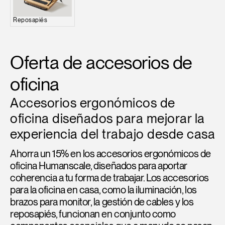
Opens
Opens
Opens
Opens
Opens
Opens
Opens
Reposapiés
to
to
to
to
to
to
to
Facebook
Twitter
Linkedin
Instagram
Humanscale
Pinterest
YouTube
Blog
Oferta de accesorios de
oficina
Accesorios ergonómicos de
oficina diseñados para mejorar la
experiencia del trabajo desde casa
Ahorra un 15% en los accesorios ergonómicos de
oficina Humanscale, diseñados para aportar
coherencia a tu forma de trabajar. Los accesorios
para la oficina en casa, como la iluminación, los
brazos para monitor, la gestión de cables y los
reposapiés, funcionan en conjunto como