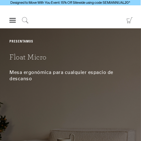
Designed to Move With You Event: 15% Off Sitewide using code SEMIANNUAL20*
Open
Go
Navigation
to
Click
Menu
Sho
to
Inicie sesión o regístrese
Car
Search
PRESENTAMOS
PRODUCTOS
Float Micro
ERGONOMÍA
Mesa ergonómica para cualquier espacio de
RECURSOS
descanso
ACERCA DE
CONTACTE CON NOSOTROS
Contactar con la asistencia
Buscar un showroom
Cambiar región