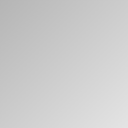
Clos
Dialo
Registro
Crear una cuenta
Box
Seleccione su ubicación
REGISTRO
¿Tiene un código de
REGISTRO
referencia?
SIGN IN WITH SSO