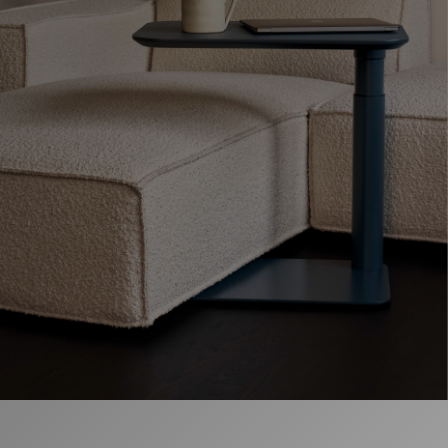
Opens
Opens
Opens
Opens
Opens
Opens
Opens
to
to
to
to
to
to
to
Facebook
Twitter
Linkedin
Instagram
Humanscale
Pinterest
YouTube
Blog