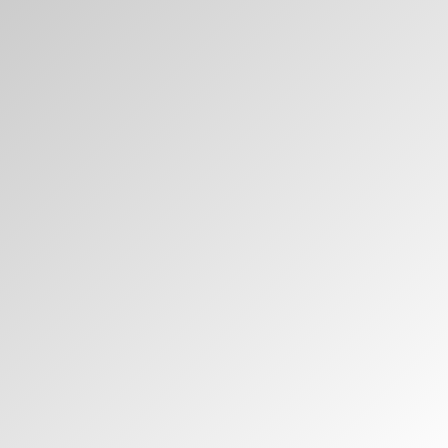
¿Ha olvidado su
ENTRAR
contraseña?
Select
España
Region