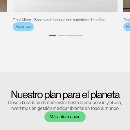
REGISTRO
Seleccione su ubicación
Float Micro - Base verde bosque con superficie de linóleo
Floa
Hazla tuya
Ha
¿Tiene un código de
REGISTRO
referencia?
SIGN IN WITH SSO
¿Ha olvidado su
ENTRAR
contraseña?
Select
España
Region
Nuestro plan para el planeta
Desde la cadena de suministro hasta la producción y el uso,
invertimos en gestión medioambiental en todo el mundo.
Más información