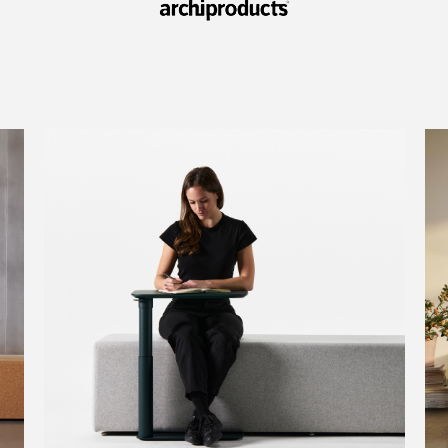
Clos
Dialo
Registro
Crear una cuenta
Box