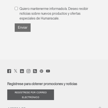
Quiero mantenerme informado/a. Deseo recibir
noticias sobre nuevos productos y ofertas
especiales de Humanscale.
Twitter
Facebook
LinkedIn
Instagram
Humanscale
Pinterst
YouTube
(opens
(opens
(opens
(opens
Blog
(opens
(opens
new
new
new
new
(opens
new
new
window)
window)
window)
window)
new
window)
window)
Regístrese para obtener promociones y noticias
window)
REGÍSTRESE POR CORREO
ELECTRÓNICO