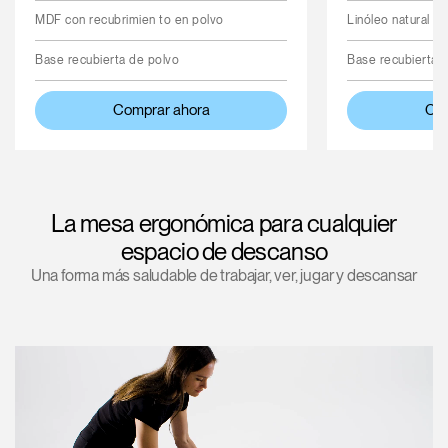
MDF con recubrimien to en polvo
Linóleo natural
Base recubierta de polvo
Base recubierta 
Comprar ahora
Com
La mesa ergonómica para cualquier
espacio de descanso
Una forma más saludable de trabajar, ver, jugar y descansar