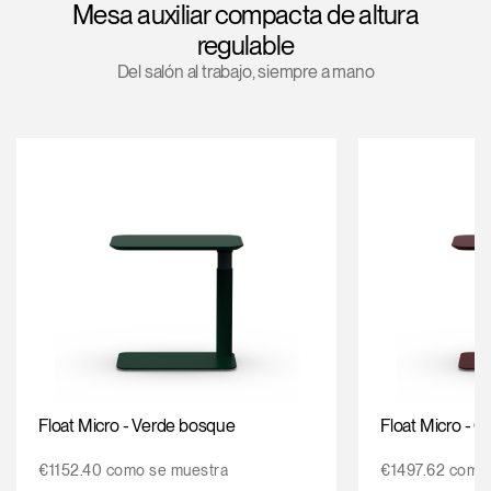
Mesa auxiliar compacta de altura
Opens
Opens
Opens
Opens
Opens
Opens
Opens
regulable
to
to
to
to
to
to
to
Del salón al trabajo, siempre a mano
Facebook
Twitter
Linkedin
Instagram
Humanscale
Pinterest
YouTube
Blog
Float Micro - Verde bosque
Float Micro - 
€1152.40 como se muestra
€1497.62 como