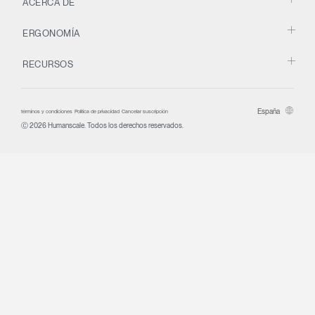
ACERCA DE
ERGONOMÍA
RECURSOS
España
términos y condiciones
Política de privacidad
Cancelar suscripción
Ⓒ 2026 Humanscale. Todos los derechos reservados.