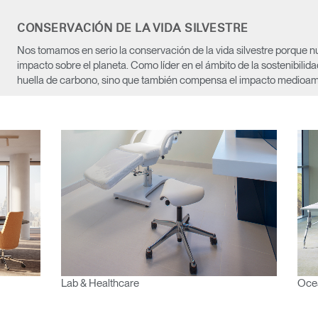
EGISTRO
CONSERVACIÓN DE LA VIDA SILVESTRE
IN WITH SSO
Nos tomamos en serio la conservación de la vida silvestre porque nu
ENTRAR
impacto sobre el planeta. Como líder en el ámbito de la sostenibilid
vidado su contraseña?
huella de carbono, sino que también compensa el impacto medioamb
Select
Region
Lab & Healthcare
Oce