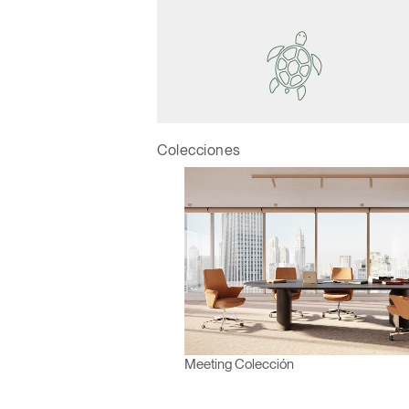
R
SIGN 
¿Ha ol
España
Colecciones
Meeting Colección