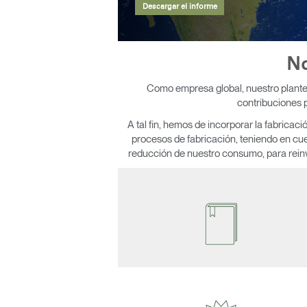
Descargar el informe
ORGANIZACIÓN DE CABLES
HERRAMIENTAS DE OFICINA ERGONÓMICAS
No
LAB & HEALTHCARE
Como empresa global, nuestro planteam
contribuciones p
SILLAS OCEAN
A tal fin, hemos de incorporar la fabrica
procesos de fabricación, teniendo en cue
reducción de nuestro consumo, para reinve