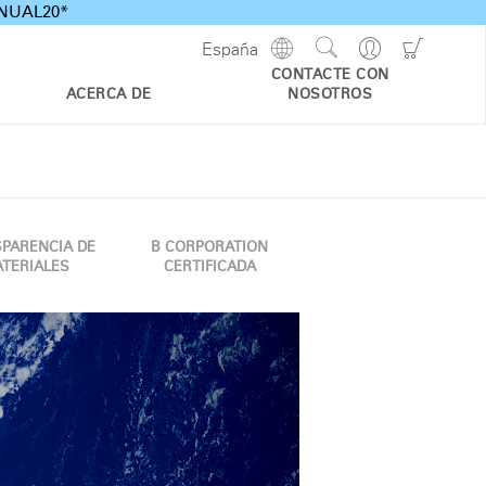
ANNUAL20*
Show
Go
Go
España
Regions
Search
to
to
CONTACTE CON
Site
Profile
Shoppi
ACERCA DE
NOSOTROS
Cart
PARENCIA DE
B CORPORATION
TERIALES
CERTIFICADA