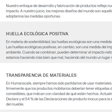
Nuestro enfoque de desarrollo y fabricación de productos refleja n
impacto. A nuestro juicio, los mejores diseños del mundo son aquel
adoptamos las medidas oportunas.
HUELLA ECOLÓGICA POSITIVA
En materia de sostenibilidad, las huellas ecológicas son una medid
Seleccione su ubicación
Las huellas ecológicas positivas, en cambio, son una medida del im
ambiente. Cuando se combinan, pueden determinar el impacto neto 
estamos haciendo más bien que mal, haciendo del mundo un lugar 
tro
Crear una cuenta
TRANSPARENCIA DE MATERIALES
En Humanscale, siempre hemos sido partidarios de usar materiale
REGISTRO
firmemente que los productos mobiliarios deberían tener etiquetas de
comestibles, que indican con claridad de qué están hechos. Actual
Declare y el 54 % de las Declaraciones de producto inocuo para la s
del mueble.
¿Tiene un código de refer