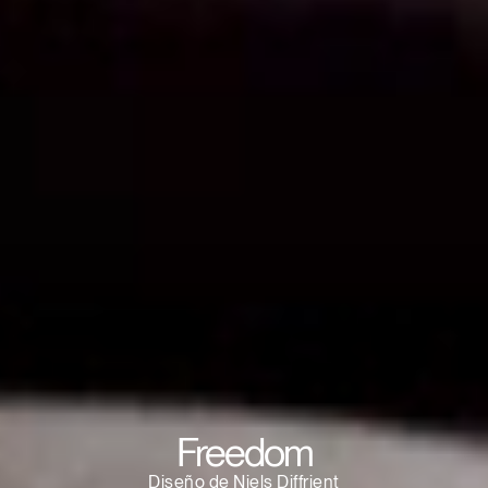
Clos
Dialo
Registro
Crear una cuenta
Box
Seleccione su ubicación
REGISTRO
¿Tiene un código de
REGISTRO
referencia?
SIGN IN WITH SSO
¿Ha olvidado su
Freedom
ENTRAR
contraseña?
Select
España
Diseño de Niels Diffrient