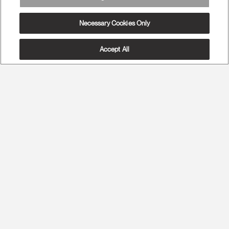
Necessary Cookies Only
Accept All
La ergonomía más avanzada
Máxima salud de la columna vertebral y máxima comodidad