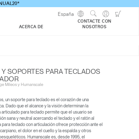
ANNUAL20*
Show
Go
Go
España
Regions
Search
to
to
CONTACTE CON
Site
Profile
Shoppi
ACERCA DE
NOSOTROS
Cart
 Y SOPORTES PARA TECLADOS
NADOR
ge Mileos y Humanscale
, un soporte para teclado es el corazón de una
a. Dado que el alcance y la visión determinan la
 articulado para teclado permite que el usuario se
ión sana y neutral acercando el teclado y el ratón al
 para teclado con articulación ofrece protección ante el
carpiano, el dolor en el cuello y la espalda y otros
esqueléticos. Humanscale es, desde 1995, el