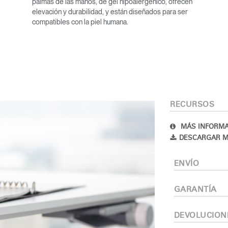
palmas de las manos, de gel hipoalergénico, ofrecen
elevación y durabilidad, y están diseñados para ser
compatibles con la piel humana.
Seleccione su ubicación
RECURSOS
MÁS INFORMA
DESCARGAR M
tro
Crear una cuenta
ENVÍO
REGISTRO
GARANTÍA
DEVOLUCION