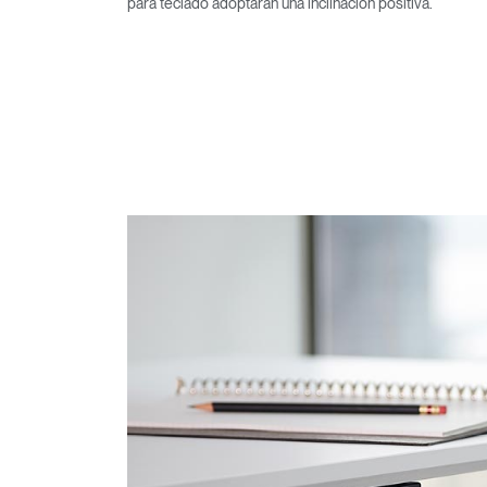
para teclado adoptarán una inclinación positiva.
Regis