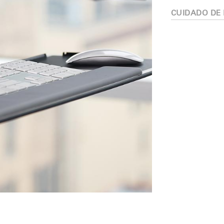
¿Tiene un código de refer
CUIDADO DE
EGISTRO
IN WITH SSO
ENTRAR
vidado su contraseña?
Select
Region