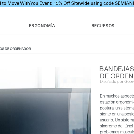
 to Move With You Event: 15% Off Sitewide using code SEMI
ERGONOMÍA
RECURSOS
DOS DE ORDENADOR
BANDEJAS
DE ORDE
Diseñado por Geor
En muchos aspectos
estación ergonómic
postura, un sistema
siente en una posic
usuario. Un sistema
síndrome del túnel 
problemas musculo