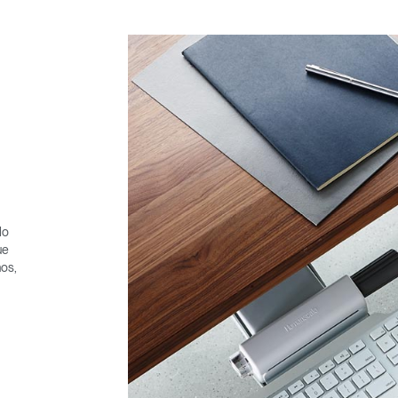
do
ue
nos,