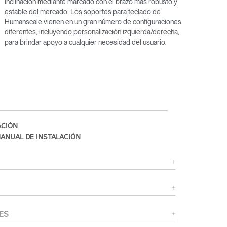
inclinación mediante marcado con el brazo más robusto y
estable del mercado. Los soportes para teclado de
Humanscale vienen en un gran número de configuraciones
diferentes, incluyendo personalización izquierda/derecha,
para brindar apoyo a cualquier necesidad del usuario.
CIÓN
ANUAL DE INSTALACIÓN
Close
Dialog
Box
ES