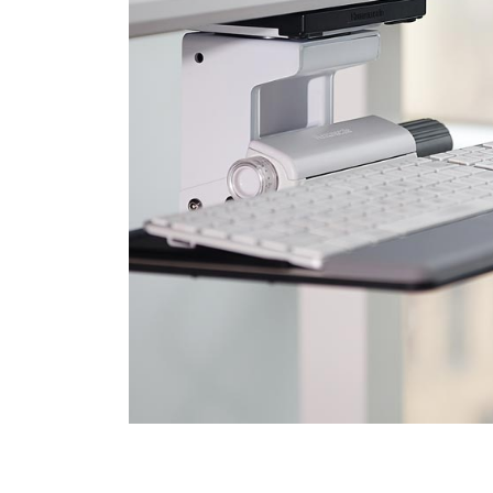
R
SIGN 
¿Ha ol
España