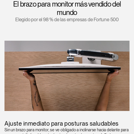
El brazo para monitor más vendido del
Opens
Opens
Opens
Opens
Opens
Opens
Opens
mundo
to
to
to
to
to
to
to
Elegido por el 98 % de las empresas de Fortune 500
Facebook
Twitter
Linkedin
Instagram
Humanscale
Pinterest
YouTube
Blog
Ajuste inmediato para posturas saludables
Sin un brazo para monitor, se ve obligado a inclinarse hacia delante para