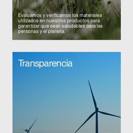
Clos
Dialo
Registro
Crear una cuenta
Box
Evaluamos y verificamos los materiales
utilizados en nuestros productos para
REGISTRO
Seleccione su ubicación
garantizar que sean saludables para las
personas y el planeta.
¿Tiene un código de
REGISTRO
referencia?
Transparencia
SIGN IN WITH SSO
¿Ha olvidado su
ENTRAR
contraseña?
Select
España
Region