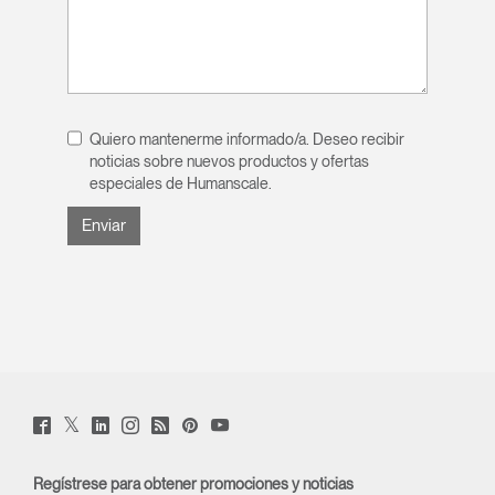
Quiero mantenerme informado/a. Deseo recibir
noticias sobre nuevos productos y ofertas
especiales de Humanscale.
Twitter
Facebook
LinkedIn
Instagram
Humanscale
Pinterst
YouTube
(opens
(opens
(opens
(opens
Blog
(opens
(opens
new
new
new
new
(opens
new
new
window)
window)
window)
window)
new
window)
window)
Regístrese para obtener promociones y noticias
window)