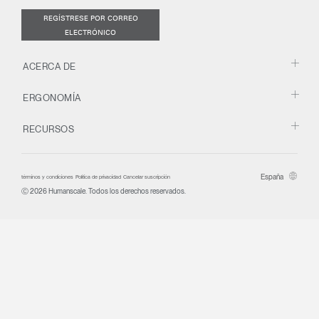
REGÍSTRESE POR CORREO
ELECTRÓNICO
ACERCA DE
ERGONOMÍA
RECURSOS
España
términos y condiciones
Política de privacidad
Cancelar suscripción
Ⓒ 2026 Humanscale. Todos los derechos reservados.