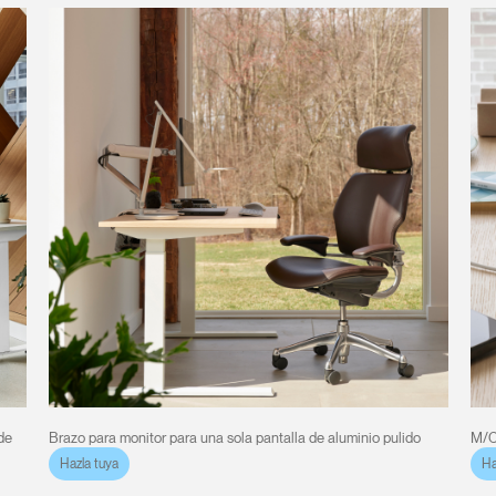
de
Brazo para monitor para una sola pantalla de aluminio pulido
M/C
Hazla tuya
Ha