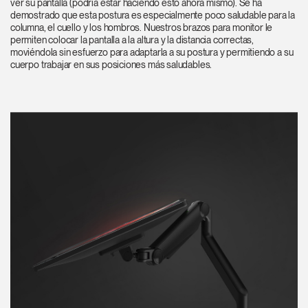
ver su pantalla (podría estar haciendo esto ahora mismo). Se ha
demostrado que esta postura es especialmente poco saludable para la
columna, el cuello y los hombros. Nuestros brazos para monitor le
permiten colocar la pantalla a la altura y la distancia correctas,
moviéndola sin esfuerzo para adaptarla a su postura y permitiendo a su
cuerpo trabajar en sus posiciones más saludables.