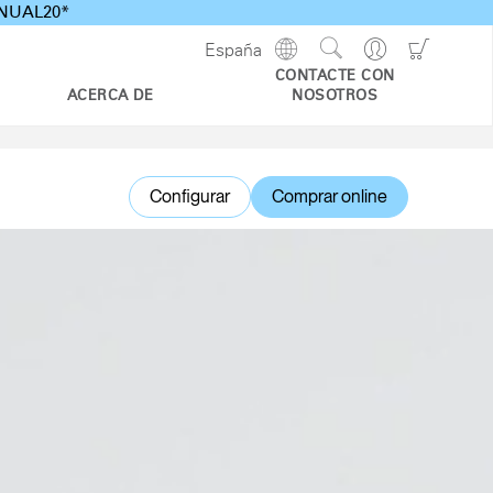
ANNUAL20*
Show
Go
Go
España
Regions
Search
to
to
CONTACTE CON
Site
Profile
Shoppi
ACERCA DE
NOSOTROS
Cart
Configurar
Comprar online