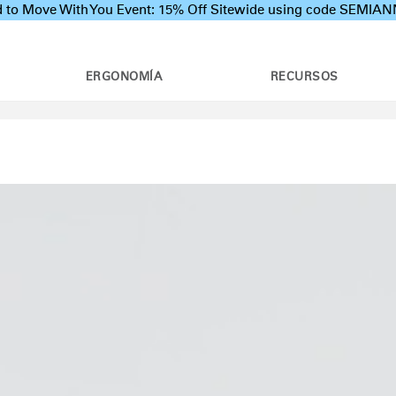
 to Move With You Event: 15% Off Sitewide using code SEMI
ERGONOMÍA
RECURSOS