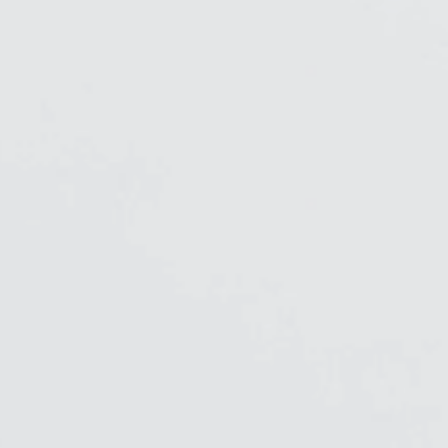
Close
Dialog
Box