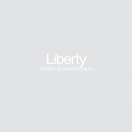
¿Tiene un código de refer
EGISTRO
IN WITH SSO
ENTRAR
vidado su contraseña?
Select
Region
Liberty
Diseño de Niels Diffrient