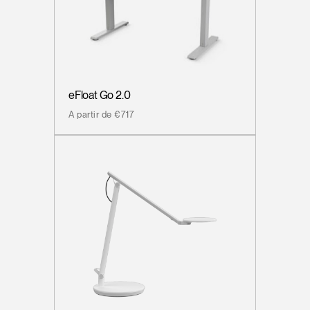
eFloat Go 2.0
A partir de €717