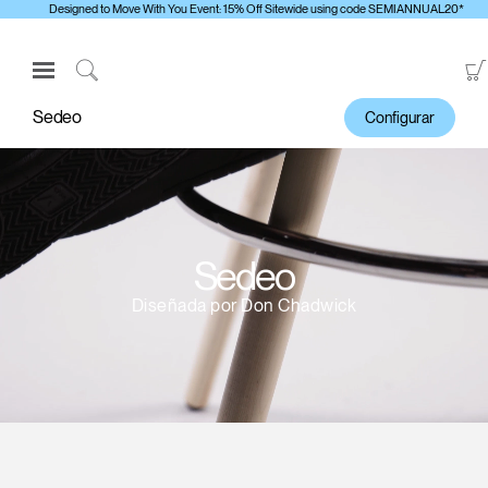
Designed to Move With You Event: 15% Off Sitewide using code SEMIANNUAL20*
Open
Navigation
Click
Menu
to
Sedeo
Configurar
Inicie sesión o regístrese
Search
PRODUCTOS
ERGONOMÍA
RECURSOS
Sedeo
ACERCA DE
Diseñada por Don Chadwick
CONTACTE CON NOSOTROS
Contactar con la asistencia
Buscar un showroom
Cambiar región