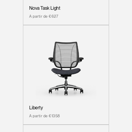
Nova Task Light
A partir de €627
Liberty
A partir de €1358