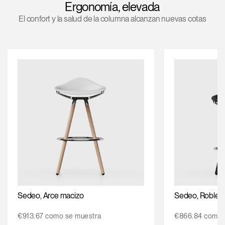
Ergonomía, elevada
Opens
Opens
Opens
Opens
Opens
Opens
Opens
El confort y la salud de la columna alcanzan nuevas cotas
to
to
to
to
to
to
to
Facebook
Twitter
Linkedin
Instagram
Humanscale
Pinterest
YouTube
Blog
Sedeo, Arce macizo
Sedeo, Roble m
€913.67 como se muestra
€866.84 como 