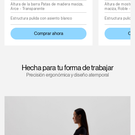
Altura de la barra Patas de madera maciza,
Altura de mostra
Arce - Transparente
maciza, Roble - N
Estructura pulida con asiento blanco
Estructura pulida
Comprar ahora
Com
Hecha para tu forma de trabajar
Precisión ergonómica y diseño atemporal