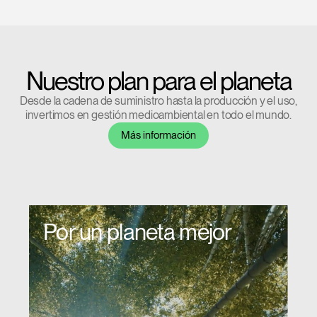
Clos
Dialo
Registro
Crear una cuenta
Nuestro plan para el planeta
Box
Seleccione su ubicación
REGISTRO
Desde la cadena de suministro hasta la producción y el uso,
invertimos en gestión medioambiental en todo el mundo.
Más información
¿Tiene un código de
REGISTRO
referencia?
SIGN IN WITH SSO
Por un planeta mejor
¿Ha olvidado su
ENTRAR
contraseña?
Select
España
Region