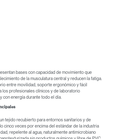
resentan bases con capacidad de movimiento que
alecimiento de la musculatura central y reducen la fatiga.
brio entre movilidad, soporte ergonómico y fácil
a los profesionales clínicos y de laboratorio
y con energía durante todo el día.
incipales
 un tejido recubierto para entornos sanitarios y de
do cinco veces por encima del estándar de la industria
idad, repelente al agua, naturalmente antimicrobiano
 nanotexturizada sin productos químicos y libre de PVC