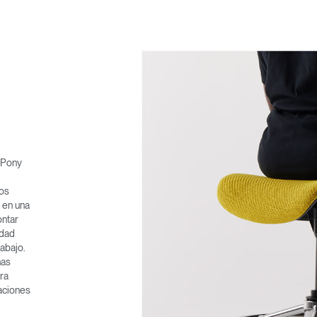
Seleccione su ubicación
e Pony
los
l en una
tro
Crear una cuenta
ontar
idad
abajo.
REGISTRO
nas
ara
caciones