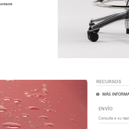
contacte
EGISTRO
IN WITH SSO
vidado su contraseña?
Select
Region
RECURSOS
MÁS INFORMA
ENVÍO
Consulte a su rep