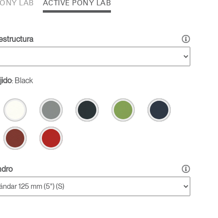
PONY LAB
ACTIVE PONY LAB
 estructura
jido
:
Black
indro