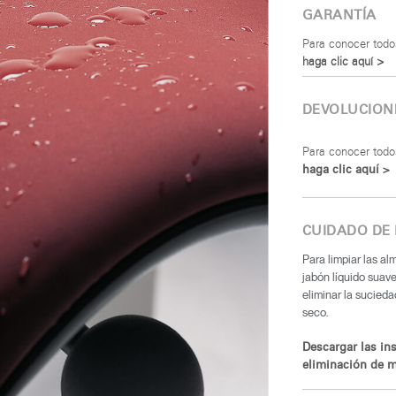
GARANTÍA
Para conocer todo
haga clic aquí >
DEVOLUCION
Para conocer todos
haga clic aquí >
CUIDADO DE
Para limpiar las alm
jabón líquido suav
eliminar la sucied
seco.
Descargar las in
eliminación de m