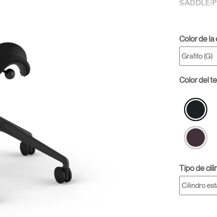
SADDLE/
Color de la
Color del te
Tipo de cil