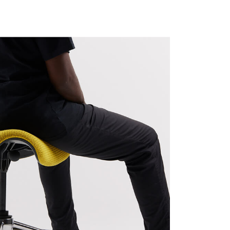
Close
Dialog
Box