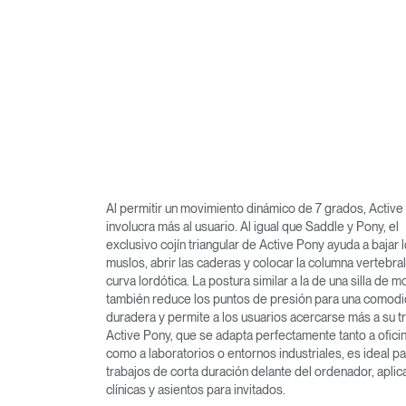
Al permitir un movimiento dinámico de 7 grados, Activ
involucra más al usuario. Al igual que Saddle y Pony, el
exclusivo cojín triangular de Active Pony ayuda a bajar 
muslos, abrir las caderas y colocar la columna vertebra
Regis
curva lordótica. La postura similar a la de una silla de m
también reduce los puntos de presión para una comod
duradera y permite a los usuarios acercarse más a su tr
Active Pony, que se adapta perfectamente tanto a ofici
como a laboratorios o entornos industriales, es ideal p
trabajos de corta duración delante del ordenador, apli
clínicas y asientos para invitados.