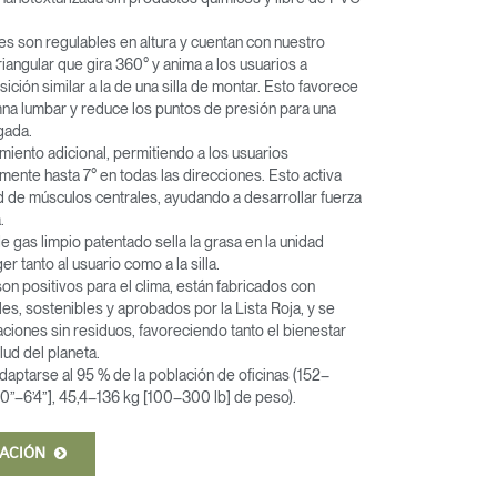
es son regulables en altura y cuentan con nuestro
riangular que gira 360° y anima a los usuarios a
ición similar a la de una silla de montar. Esto favorece
umna lumbar y reduce los puntos de presión para una
gada.
miento adicional, permitiendo a los usuarios
ente hasta 7° en todas las direcciones. Esto activa
 de músculos centrales, ayudando a desarrollar fuerza
.
de gas limpio patentado sella la grasa en la unidad
er tanto al usuario como a la silla.
on positivos para el clima, están fabricados con
es, sostenibles y aprobados por la Lista Roja, y se
ciones sin residuos, favoreciendo tanto el bienestar
ud del planeta.
daptarse al 95 % de la población de oficinas (152–
’0”–6’4”], 45,4–136 kg [100–300 lb] de peso).
MACIÓN