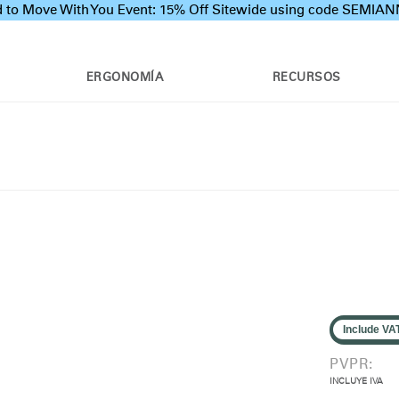
 to Move With You Event: 15% Off Sitewide using code SEMI
ERGONOMÍA
RECURSOS
Include VA
PVPR:
INCLUYE IVA