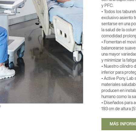
y PFC.
• Todos los taburet
exclusivo asiento t
sentarse en una pos
la salud de la col
comodidad prolon
• Fomentan el movi
balancearse suavem
una mayor variedad
y minimizar la fatiga
• Nuestro cilindro 
inferior para proteg
• Active Pony Lab s
materiales saludabl
producen en instala
humano como la sal
• Diseñados para a
193 cm de altura [5
MÁS INFOR