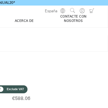
ANNUAL20*
Show
Go
Go
España
Regions
Search
to
to
CONTACTE CON
Site
Profile
Shoppi
ACERCA DE
NOSOTROS
Cart
T
Exclude VAT
€588.06