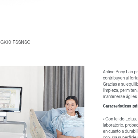
0GK101FSSNSC
Active Pony Lab p
contribuyen al fort
Gracias a su equili
limpieza, permiten 
mantenerse ágiles 
Características pr
• Con tejido Lotus,
laboratorio, proba
en cuanto a durabil
con una superficie