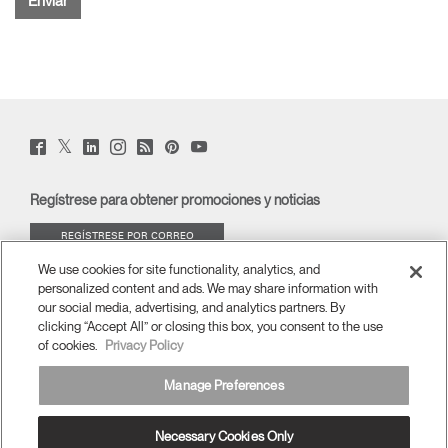
Twitter
Facebook
LinkedIn
Instagram
Humanscale
Pinterst
YouTube
(opens
(opens
(opens
(opens
Blog
(opens
(opens
new
new
new
new
(opens
new
new
window)
window)
window)
window)
new
window)
window)
Regístrese para obtener promociones y noticias
window)
REGÍSTRESE POR CORREO
ELECTRÓNICO
We use cookies for site functionality, analytics, and
personalized content and ads. We may share information with
ACERCA DE
our social media, advertising, and analytics partners. By
clicking “Accept All” or closing this box, you consent to the use
of cookies.
Privacy Policy
ERGONOMÍA
Manage Preferences
RECURSOS
Necessary Cookies Only