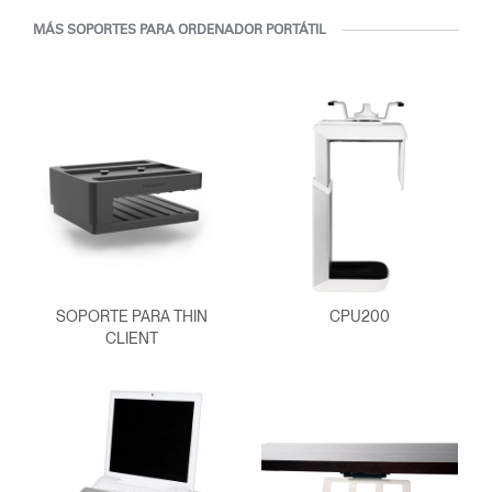
MÁS SOPORTES PARA ORDENADOR PORTÁTIL
¿Tiene un código de
REGISTRO
referencia?
SIGN IN WITH SSO
¿Ha olvidado su
ENTRAR
contraseña?
Select
España
Region
SOPORTE PARA THIN
CPU200
CLIENT