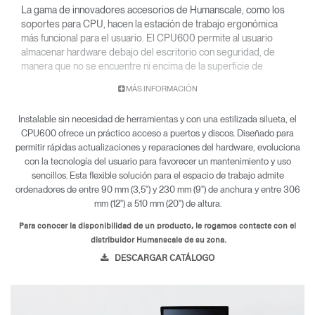
La gama de innovadores accesorios de Humanscale, como los
soportes para CPU, hacen la estación de trabajo ergonómica
más funcional para el usuario. El CPU600 permite al usuario
almacenar hardware debajo del escritorio con seguridad, de
manera que no se encuentre ni encima de la superficie de
trabajo ni en el suelo. Su fácil instalación ahorra tiempo y dinero
MÁS INFORMACIÓN
al usuario, y su diseño inteligente permite que el ordenador se
mantenga refrigerado.
Instalable sin necesidad de herramientas y con una estilizada silueta, el
CPU600 ofrece un práctico acceso a puertos y discos. Diseñado para
permitir rápidas actualizaciones y reparaciones del hardware, evoluciona
con la tecnología del usuario para favorecer un mantenimiento y uso
sencillos. Esta flexible solución para el espacio de trabajo admite
ordenadores de entre 90 mm (3,5") y 230 mm (9") de anchura y entre 306
mm (12") a 510 mm (20") de altura.
Para conocer la disponibilidad de un producto, le rogamos contacte con el
distribuidor Humanscale de su zona.
DESCARGAR CATÁLOGO