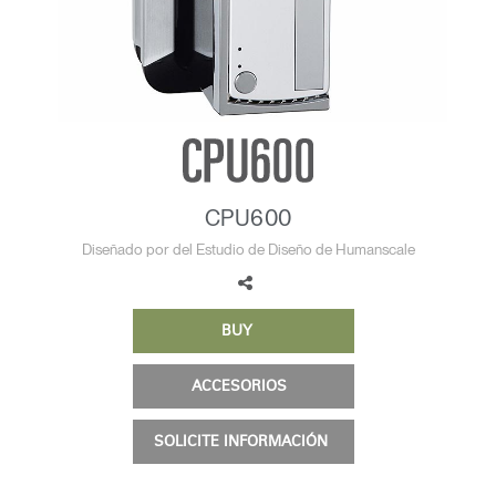
Opens
Opens
Opens
Opens
Opens
Opens
Opens
to
to
to
to
to
to
to
Facebook
Twitter
Linkedin
Instagram
Humanscale
Pinterest
YouTube
Blog
CPU600
Diseñado por del Estudio de Diseño de Humanscale
BUY
ACCESORIOS
SOLICITE INFORMACIÓN