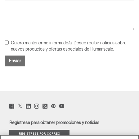
Quiero mantenerme informado/a. Deseo recibir noticias sobre
nuevos productos y ofertas especiales de Humanscale.
Twitter
Facebook
LinkedIn
Instagram
Humanscale
Pinterst
YouTube
(opens
(opens
(opens
(opens
Blog
(opens
(opens
new
new
new
new
(opens
new
new
window)
window)
window)
window)
new
window)
window)
Regístrese para obtener promociones y noticias
window)
REGÍSTRESE POR CORREO