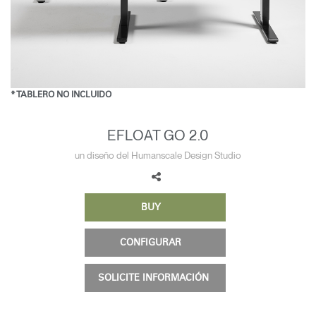
Opens
Opens
Opens
Opens
Opens
Opens
Opens
to
to
to
to
to
to
to
Facebook
Twitter
Linkedin
Instagram
Humanscale
Pinterest
YouTube
Blog
* TABLERO NO INCLUIDO
EFLOAT GO 2.0
un diseño del Humanscale Design Studio
BUY
CONFIGURAR
SOLICITE INFORMACIÓN