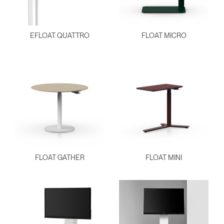
EFLOAT QUATTRO
FLOAT MICRO
Clos
Dialo
Registro
Crear una cuenta
Box
Seleccione su ubicación
REGISTRO
FLOAT GATHER
FLOAT MINI
¿Tiene un código de
REGISTRO
referencia?
SIGN IN WITH SSO