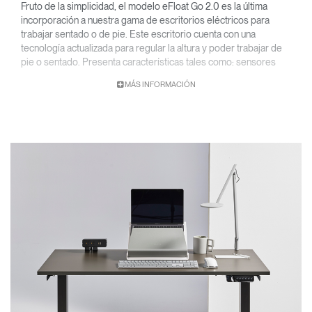
Fruto de la simplicidad, el modelo eFloat Go 2.0 es la última
incorporación a nuestra gama de escritorios eléctricos para
trabajar sentado o de pie. Este escritorio cuenta con una
tecnología actualizada para regular la altura y poder trabajar de
pie o sentado. Presenta características tales como: sensores
anticolisión avanzados, motores silenciosos y un mando digital
MÁS INFORMACIÓN
con puertos USB-A y USB-C para garantizar un ajuste sencillo y
prácticamente inaudible, con un punto de carga
estratégicamente situado.
Características principales
• Se adapta a tableros de 1220-1830 mm (48”-72”) de ancho y
610 - 760 mm (24"-30") de fondo
• Instalación fácil
• Mando digital programable con puerto de carga USB
* Tablero no incluido