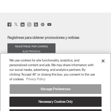
Twitter
Facebook
LinkedIn
Instagram
Humanscale
Pinterst
YouTube
(opens
(opens
(opens
(opens
Blog
(opens
(opens
new
new
new
new
(opens
new
new
window)
window)
window)
window)
new
window)
window)
Regístrese para obtener promociones y noticias
window)
REGÍSTRESE POR CORREO
ELECTRÓNICO
We use cookies for site functionality, analytics, and
ACERCA DE
personalized content and ads. We may share information with
our social media, advertising, and analytics partners. By
ERGONOMÍA
clicking “Accept All” or closing this box, you consent to the use
of cookies.
Privacy Policy
RECURSOS
Manage Preferences
Necessary Cookies Only
España
términos y condiciones
Política de privacidad
Cancelar suscripción
Ⓒ 2026 Humanscale. Todos los derechos reservados.