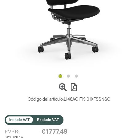
Opens
Opens
Opens
Opens
Opens
Opens
Opens
to
to
to
to
to
to
to
Facebook
Twitter
Linkedin
Instagram
Humanscale
Pinterest
YouTube
Blog
Código del artículo:
L146AG1TK101XFSSNSC
Include VAT
Exclude VAT
€1777.49
PVPR:
INCLUYE IVA