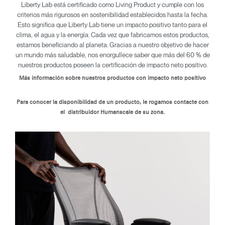
Liberty Lab está certificado como Living Product y cumple con los
criterios más rigurosos en sostenibilidad establecidos hasta la fecha.
Esto significa que Liberty Lab tiene un impacto positivo tanto para el
clima, el agua y la energía. Cada vez que fabricamos estos productos,
estamos beneficiando al planeta. Gracias a nuestro objetivo de hacer
Clos
un mundo más saludable, nos enorgullece saber que más del 60 % de
Dialo
Registro
Crear una cuenta
nuestros productos poseen la certificación de impacto neto positivo.
Box
Más información sobre nuestros productos con impacto neto positivo
REGISTRO
Seleccione su ubicación
Para conocer la disponibilidad de un producto, le rogamos contacte con
el distribuidor Humanscale de su zona.
REGISTRO
SIGN IN WITH SSO
¿Ha olvidado su
contraseña?
Select
España
Region