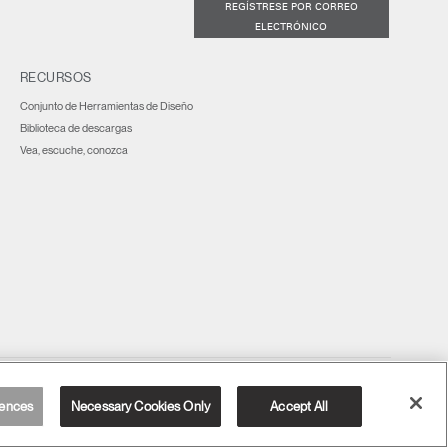
REGÍSTRESE POR CORREO
ELECTRÓNICO
RECURSOS
Conjunto de Herramientas de Diseño
Biblioteca de descargas
Vea, escuche, conozca
España
ences
Necessary Cookies Only
Accept All