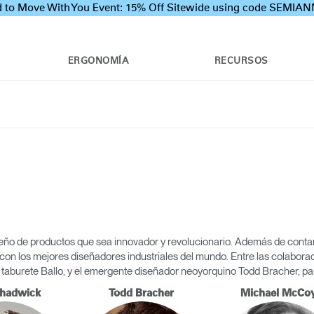
 to Move With You Event: 15% Off Sitewide using code SEMI
ERGONOMÍA
RECURSOS
o
 de productos que sea innovador y revolucionario. Además de contar c
n los mejores diseñadores industriales del mundo. Entre las colaboraci
aburete Ballo, y el emergente diseñador neoyorquino Todd Bracher, para 
hadwick
Todd Bracher
Michael McCo