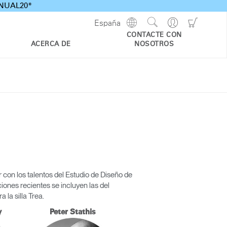
ANNUAL20*
Show
Go
Go
España
Regions
Search
to
to
CONTACTE CON
Site
Profile
Shoppi
ACERCA DE
NOSOTROS
Cart
on los talentos del Estudio de Diseño de
ones recientes se incluyen las del
la silla Trea.
y
Peter Stathis