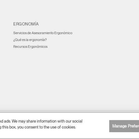
ERGONOMÍA
Servicios de Asesoramiento Ergonómico
¿Qué es la ergonomía?
Recursos Ergonómicos
and ads. We may share information with our social
Preferencia de cookies
lítica de privacidad
Accesibilidad web
Cancelar suscripción
|
|
|
Manage Prefer
g this box, you consent to the use of cookies.