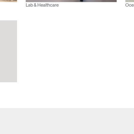
Lab & Healthcare
Oce
¿Tiene un código de refer
EGISTRO
IN WITH SSO
ENTRAR
vidado su contraseña?
Select
Region