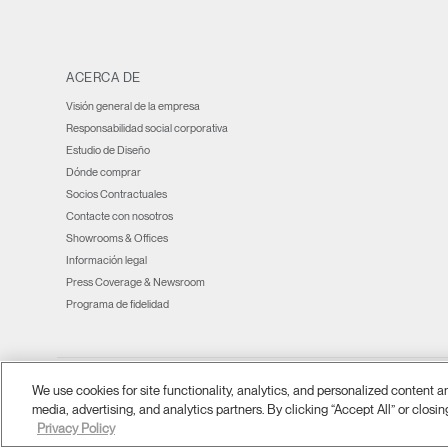
window)
window)
window)
new
window)
window)
window)
ACERCA DE
Visión general de la empresa
Responsabilidad social corporativa
Estudio de Diseño
Dónde comprar
Socios Contractuales
Contacte con nosotros
Showrooms & Offices
Información legal
Press Coverage & Newsroom
Programa de fidelidad
We use cookies for site functionality, analytics, and personalized content 
Ⓒ 2026 Humanscale. Todos los derechos reservados.
términos y condiciones
Po
|
|
media, advertising, and analytics partners. By clicking “Accept All” or closin
Privacy Policy