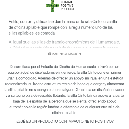
Estilo, confort y utilidad se dan la mano en la silla Cinto, una silla
de oficina apilable que rompe con la regla número uno de las
sillas apilables: es cómoda.
Al igual que las sillas de trabajo ergonómicas de Humanscale,
la Cinto fue construida para brindar apoyo al cuerpo humano
minimizando los puntos de presión y la incomodidad.
MÁS INFORMACIÓN
Desarrollada por el Estudio de Diseño de Humanscale a través de un
equipo global de diseñadores e ingenieros, la silla Cinto pone en primer
lugar la comodidad. Además de ofrecer un apoyo sin igual en una estética
racionalizada, su liviana estructura reciclada hace que cargar y almacenar
la silla apilable no suponga esfuerzo alguno. Gracias a un diseño innovador
y a su tecnología de respaldo flotante, la silla Cinto brinda apoyo a la parte
baja de la espalda de la persona que se sienta, ofreciendo apoyo
automático en la región lumbar, a diferencia de cualquier otra silla de
oficina apilable.
¿QUÉ ES UN PRODUCTO CON IMPACTO NETO POSITIVO?