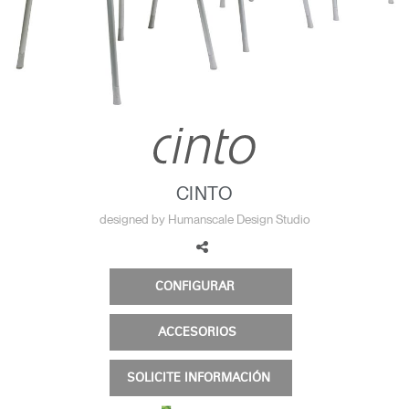
Opens
Opens
Opens
Opens
Opens
Opens
Opens
to
to
to
to
to
to
to
Facebook
Twitter
Linkedin
Instagram
Humanscale
Pinterest
YouTube
Blog
CINTO
designed by Humanscale Design Studio
CONFIGURAR
ACCESORIOS
SOLICITE INFORMACIÓN