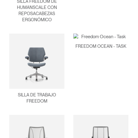
SILLA FREEDOM DE
HUMANSCALE CON
REPOSACABEZAS
ERGONÓMICO
FREEDOM OCEAN - TASK
Clos
Dialo
Registro
Crear una cuenta
Box
Seleccione su ubicación
REGISTRO
SILLA DE TRABAJO
FREEDOM
¿Tiene un código de
REGISTRO
referencia?
SIGN IN WITH SSO