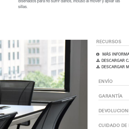
diseñados para no sufrir daños, incluso al mover y apilar las
sillas.
RECURSOS
MÁS INFORMA
Seleccione su ubicación
DESCARGAR C
DESCARGAR M
ENVÍO
tro
Crear una cuenta
GARANTÍA
REGISTRO
DEVOLUCION
CUIDADO DE