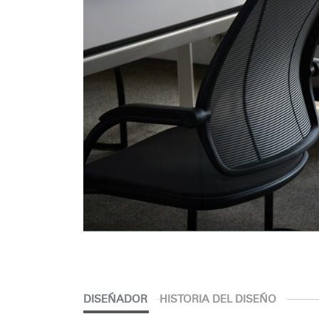
R
SIGN 
¿Ha ol
España
DISEÑADOR
HISTORIA DEL DISEÑO