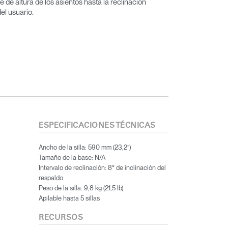
e de altura de los asientos hasta la reclinación
el usuario.
ESPECIFICACIONES TÉCNICAS
Ancho de la silla: 590 mm (23,2”)
Tamaño de la base: N/A
Intervalo de reclinación: 8° de inclinación del
respaldo
Peso de la silla: 9,8 kg (21,5 lb)
Apilable hasta 5 sillas
RECURSOS