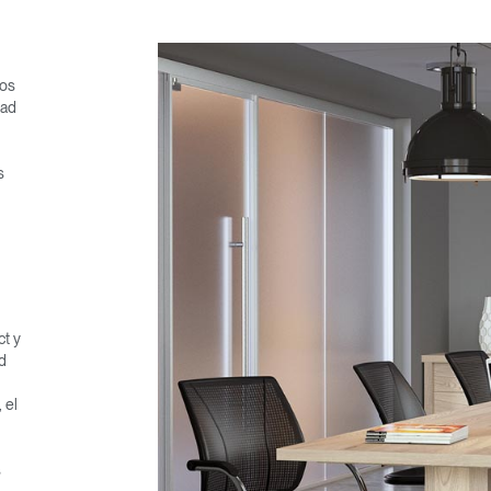
los
dad
s
ct y
d
 el
s