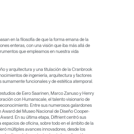
basan en la filosofía de que la forma emana de la
ones enteras, con una visión que iba más allá de
nstrumentos que empleamos en nuestra vida
 y arquitectura y una titulación de la Cranbrook
nocimientos de ingeniería, arquitectura y factores
s sumamente funcionales y de estética atemporal.
 estudios de Eero Saarinen, Marco Zanuso y Henry
oración con Humanscale, el talento visionario de
o reconocimiento. Entre sus numerosos galardones
gn Award del Museo Nacional de Diseño Cooper-
Award. En su última etapa, Diffrient centró sus
espacios de oficina, sobre todo en el ámbito de la
lideró múltiples avances innovadores, desde los