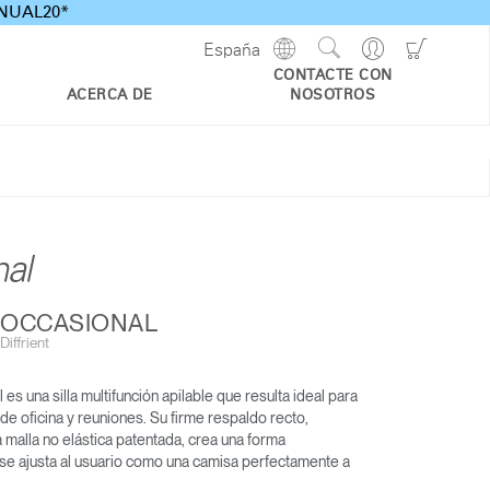
ANNUAL20*
Show
Go
Go
España
Regions
Search
to
to
CONTACTE CON
Site
Profile
Shoppi
ACERCA DE
NOSOTROS
Cart
T OCCASIONAL
iffrient
 es una silla multifunción apilable que resulta ideal para
ILLA DE TRABAJO WORLD
LIBERTY OCEAN
e oficina y reuniones. Su firme respaldo recto,
ONE
malla no elástica patentada, crea una forma
CLUSIVA: TRABAJO DESDE
 se ajusta al usuario como una camisa perfectamente a
CASA