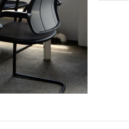
¿Tiene un código de refer
EGISTRO
IN WITH SSO
ENTRAR
vidado su contraseña?
Select
Region