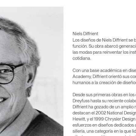
Niels Diffrient
Los diseños de Niels Diffrient se 
función. Su obra abarcó generaci
las modas para reinventar los i
cotidiana.
Con una base académica en diseño
Academy, Diffrient orientó sus co
humanos a la creación de diseño
Desde sus primeras obras en los
Dreyfuss hasta su reciente colab
Diffrient ha gozado de un ampli
destacan el 2002 National Desi
Hewitt, y el 1999 Chrysler Design 
esfuerzos en diseños dedicados a 
sillería, una categoría en la que 