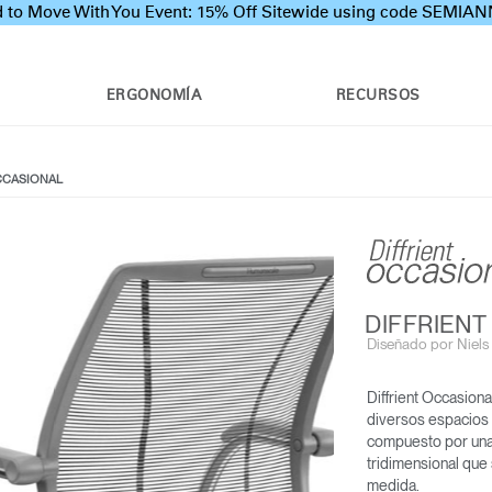
 to Move With You Event: 15% Off Sitewide using code SEMI
ERGONOMÍA
RECURSOS
CCASIONAL
DIFFRIEN
Diseñado por Niels D
Diffrient Occasional
SMART OCEAN
SILLA DIFFRIENT WORLD
S
diversos espacios d
compuesto por una 
EX
tridimensional que
medida.