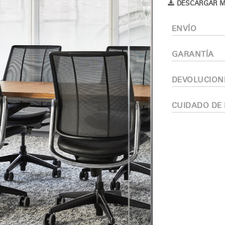
DESCARGAR M
¿Tiene un código de refer
EGISTRO
ENVÍO
IN WITH SSO
GARANTÍA
ENTRAR
vidado su contraseña?
Select
DEVOLUCION
Region
CUIDADO DE