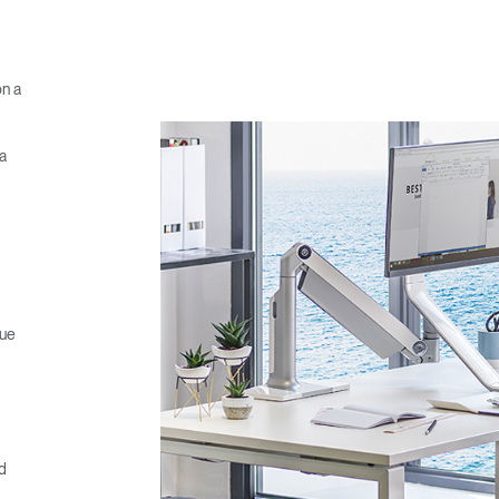
ón a
a
que
d