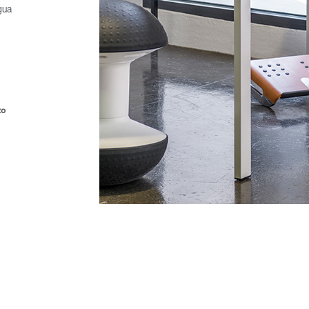
gua
,
to