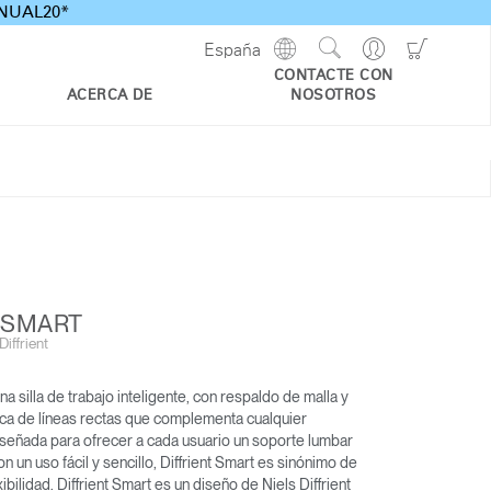
ANNUAL20*
Show
Go
Go
España
Regions
Search
to
to
CONTACTE CON
Site
Profile
Shoppi
ACERCA DE
NOSOTROS
Cart
 SMART
iffrient
na silla de trabajo inteligente, con respaldo de malla y
 OCEAN
SMART OCEAN
PATH
tica de líneas rectas que complementa cualquier
diseñada para ofrecer a cada usuario un soporte lumbar
on un uso fácil y sencillo, Diffrient Smart es sinónimo de
exibilidad. Diffrient Smart es un diseño de Niels Diffrient