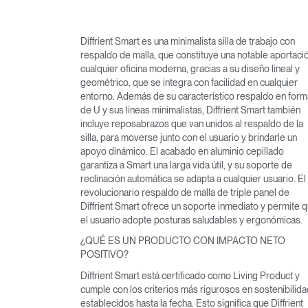
Diffrient Smart es una minimalista silla de trabajo con
respaldo de malla, que constituye una notable aportaci
cualquier oficina moderna, gracias a su diseño lineal y
geométrico, que se integra con facilidad en cualquier
entorno. Además de su característico respaldo en form
de U y sus líneas minimalistas, Diffrient Smart también
incluye reposabrazos que van unidos al respaldo de la
silla, para moverse junto con el usuario y brindarle un
apoyo dinámico. El acabado en aluminio cepillado
garantiza a Smart una larga vida útil, y su soporte de
reclinación automática se adapta a cualquier usuario. El
revolucionario respaldo de malla de triple panel de
Diffrient Smart ofrece un soporte inmediato y permite 
el usuario adopte posturas saludables y ergonómicas.
¿QUÉ ES UN PRODUCTO CON IMPACTO NETO
POSITIVO?
Diffrient Smart está certificado como Living Product y
cumple con los criterios más rigurosos en sostenibilida
establecidos hasta la fecha. Esto significa que Diffrient