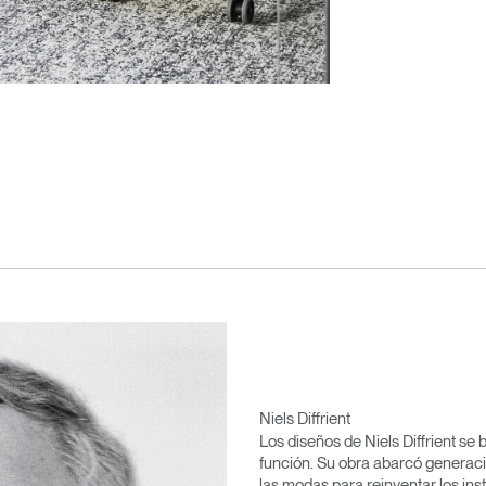
Niels Diffrient
Los diseños de Niels Diffrient se 
función. Su obra abarcó generaci
las modas para reinventar los i