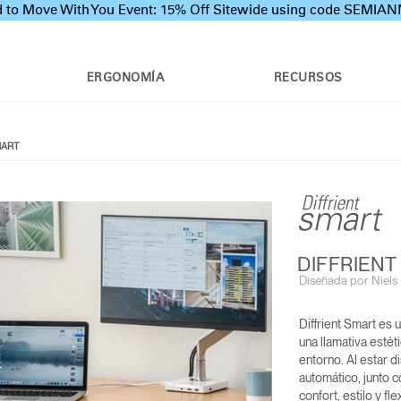
 to Move With You Event: 15% Off Sitewide using code SEMI
ERGONOMÍA
RECURSOS
MART
DIFFRIENT
Diseñada por Niels D
Diffrient Smart es u
IFFRIENT WORLD
SILLA DE TRABAJO WORLD
LIBERTY
una llamativa esté
ONE
entorno. Al estar 
EXCLUSIVA: TRABAJO DESDE
automático, junto c
CASA
confort, estilo y fl