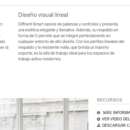
Diseño visual lineal
in
Diffrient Smart carece de palancas y controles y presenta
una estética elegante y llamativa. Además, su respaldo en
a
forma de U permite que se integre perfectamente en
ndo
cualquier entorno de alto diseño. Con los perfiles lineales del
se: la
respaldo y la resistente malla, que brinda un máximo
soporte, es la silla de trabajo ideal para los espacios de
Seleccione su ubicación
trabajo activo modernos.
tro
Crear una cuenta
RECURSOS
REGISTRO
MÁS INFORMA
VER VÍDEO DE
DESCARGAR C