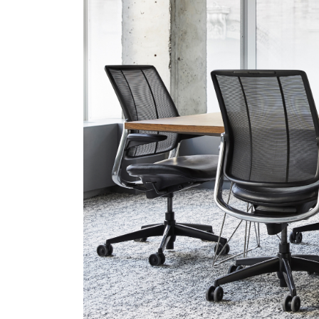
R
SIGN 
¿Ha ol
España